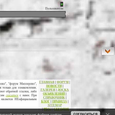
Пользователи
0%
ГЛАВНАЯ
|
ФОРУМ
|
рово", "форум Миллерово",
НОВОСТИ
|
я только для ознакомления.
ГАЛЕРЕЯ
|
ДОСКА
еют обратной ссылки, либо
ОБЪЯВЛЕНИЙ
|
осим
связаться
с нами. При
СПРАВОЧНИК
|
т является НЕофициальным
БЛОГ
|
ПРАВИЛА
|
SITEMAP
|
PDA
|
|
СЕГОДНЯ
СОГЛАСИТЬСЯ
литикой использования файлов cookies
.