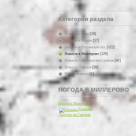
Категории раздела
Новости в мире
[29]
Новости в России
[57]
Новости в Ростовской обл.
[122]
Новости в Миллерово
[329]
Новости Миллеровского района
[41]
Новости Портала
[26]
Разные новости
[1]
ПОГОДА В МИЛЛЕРОВО
Погода в Миллерово
Gismeteo
Прогноз на 2 недели