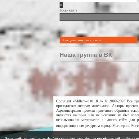
Гости сайта
Сегодняшние посетители:
Наша группа в ВК
Copyright «Millerovo161.RU» © 2009-2026 Все пр
принадлежат авторам материалов. Авторы проекта 
Администрация проекта применяет обратные ссылк
являются нашими, или их источник не был извес
использовании материалов с нашего сайта для 
информационным ресурсом города Миллерово Росто
Этот сайт использует файлы cookies для более комфортной работы п