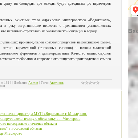
и сразу на биопруды, где отходы будут доводиться до параметров
твенных очистных стало одряхление миллеровского «Водоканала»,
ал в реку загрязняющие вещества с превышением установленных
Вхо
что негативно отражалось на экологической ситуации в городе.
упнейших производителей крахмалопродуктов на российском рынке.
 патоки карамельной (глюкозных сиропов) и патоки мальтозной
ользованием ферментов и деминерализации. Качество наших сиропов
 отвечает требованиям современного пищевого производства и самого
ов
:
1814
|
Добавил
:
Admin
|
Теги
:
Аветисов
,
.0
/
0
.
 отношении директора МУП «Водоканал» г. Миллерово.
ролирует экологическую обстановку в г. Миллерово
рово на социально значимые объекты
ко" в Ростовской области
де Миллерово