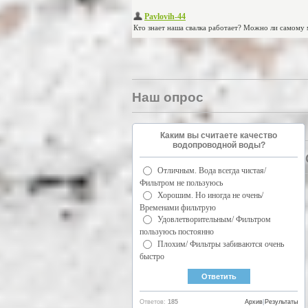
Наш опрос
Каким вы считаете качество
водопроводной воды?
Отличным. Вода всегда чистая/
Фильтром не пользуюсь
Хорошим. Но иногда не очень/
Временами фильтрую
Удовлетворительным/ Фильтром
пользуюсь постоянно
Плохим/ Фильтры забиваются очень
быстро
Ответов:
185
Архив
|
Результаты