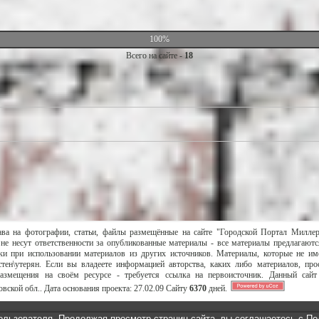
100%
Всего на сайте -
18
ава на фотографии, статьи, файлы размещённые на сайте "Городской Портал Милле
не несут ответственности за опубликованные материалы - все материалы предлагаютс
и при использовании материалов из других источников. Материалы, которые не им
тен\утерян. Если вы владеете информацией авторства, каких либо материалов, пр
размещения на своём ресурсе - требуется ссылка на первоисточник. Данный сай
вской обл..
Дата основания проекта:
27.02.09
Сайту
6370
дней.
ользователя. Продолжая просмотр страниц сайта, вы соглашаетесь с
По