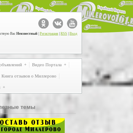
ствую Вас
Неизвестный
|
Регистрация
|
RSS
|
Вход
объявлений
Видео Портала
Книга отзывов о Миллерово
м
лезные темы