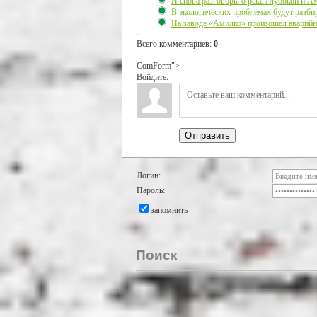
И снова разговоры о реке Глубокой и А
В экологических проблемах будут разби
На заводе «Амилко» произошел аварийн
Всего комментариев
:
0
ComForm">
Войдите:
Отправить
Логин:
Пароль:
запомнить
Поиск