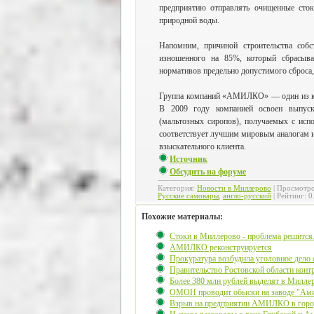
предприятию отправлять очищенные сток
природной воды.
Напомним, причиной строительства собс
изношенного на 85%, который сбрасыв
нормативов предельно допустимого сброса, 
Группа компаний «АМИЛКО» — один из кр
В 2009 году компанией освоен выпуск
(мальтозных сиропов), получаемых с исп
соответствует лучшим мировым аналогам и
взыскательного клиента.
Источник
Обсудить на форуме
Категория
:
Новости в Миллерово
|
Просмотр
Русские самовары
,
англо-русский
|
Рейтинг
:
0
Похожие материалы:
Стоки в Миллерово - проблема решится
АМИЛКО реконструируется
Прокуратура возбудила уголовное дело
Правительство Ростовской области конт
Более 380 млн рублей выделят в Милле
ОМОН проводит обыски на заводе "Амил
Взрыв на предприятии АМИЛКО в горо