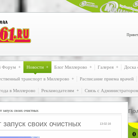
Привет
й Форум
Новости
Блог Миллерово
Галерея
Доска 
ственный транспорт в Миллерово
Расписание приема врачей
года в Миллерово
Рекламодателям
Связь с Администраторо
По
запуск своих очистных
 запуск своих очистных
13:02:16