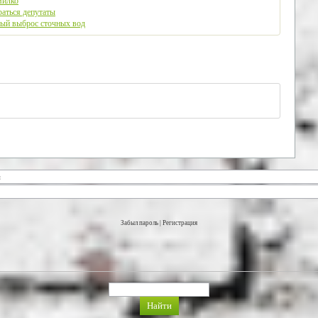
милко
раться депутаты
ый выброс сточных вод
Забыл пароль
|
Регистрация