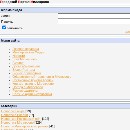
Г
ородской
П
ортал
М
иллерово
Форма входа
Логин:
Пароль:
запомнить
Заб
Меню сайта
Главная страница
Миллеровский Форум
Новости
Блог Миллерово
Галерея
Доска объявлений
Видео Портала
Бизнес справочник
Общественный транспорт в Миллерово
Расписание приема врачей
Книга отзывов о Миллерово
Погода в Миллерово
Рекламодателям
Связь с Администратором
Категории
Новости в мире
[29]
Новости в России
[57]
Новости в Ростовской обл.
[122]
Новости в Миллерово
[329]
Новости Миллеровского района
[41]
Новости Портала
[26]