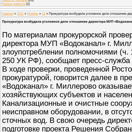
Разные новости
[1]
Главная
»
2011
»
Ноябрь
»
15
» Прокуратура возбудила уголовное дело отношении ди
Прокуратура возбудила уголовное дело отношении директора МУП «Водоканал
По материалам прокурорской прове
директора МУП «Водоканал» г. Милл
злоупотреблении полномочиями (ч. 1 
250 УК РФ), сообщает пресс-служба
В ходе проверки, проведенной Рос
прокуратурой, говорится далее в пр
«Водоканал» г. Миллерово оказывает
хозяйствующих субъектов и населен
Канализационные и очистные соору
неисправном оборудовании, в отсут
сточных вод. В свою очередь дирек
подготовке проекта Решения Собран