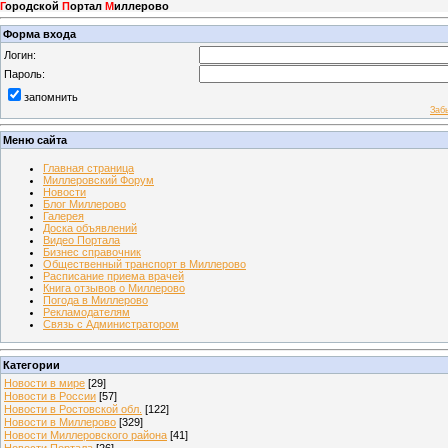
Г
ородской
П
ортал
М
иллерово
Форма входа
Логин:
Пароль:
запомнить
Заб
Меню сайта
Главная страница
Миллеровский Форум
Новости
Блог Миллерово
Галерея
Доска объявлений
Видео Портала
Бизнес справочник
Общественный транспорт в Миллерово
Расписание приема врачей
Книга отзывов о Миллерово
Погода в Миллерово
Рекламодателям
Связь с Администратором
Категории
Новости в мире
[29]
Новости в России
[57]
Новости в Ростовской обл.
[122]
Новости в Миллерово
[329]
Новости Миллеровского района
[41]
Новости Портала
[26]