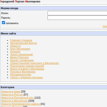
Г
ородской
П
ортал
М
иллерово
Форма входа
Логин:
Пароль:
запомнить
Заб
Меню сайта
Главная страница
Миллеровский Форум
Новости
Блог Миллерово
Галерея
Доска объявлений
Видео Портала
Бизнес справочник
Общественный транспорт в Миллерово
Расписание приема врачей
Книга отзывов о Миллерово
Погода в Миллерово
Рекламодателям
Связь с Администратором
Категории
Новости в мире
[29]
Новости в России
[57]
Новости в Ростовской обл.
[122]
Новости в Миллерово
[329]
Новости Миллеровского района
[41]
Новости Портала
[26]