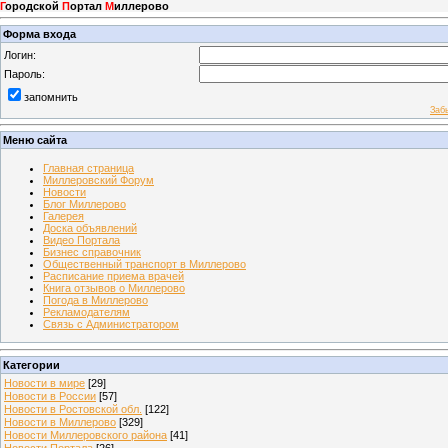
Г
ородской
П
ортал
М
иллерово
Форма входа
Логин:
Пароль:
запомнить
Заб
Меню сайта
Главная страница
Миллеровский Форум
Новости
Блог Миллерово
Галерея
Доска объявлений
Видео Портала
Бизнес справочник
Общественный транспорт в Миллерово
Расписание приема врачей
Книга отзывов о Миллерово
Погода в Миллерово
Рекламодателям
Связь с Администратором
Категории
Новости в мире
[29]
Новости в России
[57]
Новости в Ростовской обл.
[122]
Новости в Миллерово
[329]
Новости Миллеровского района
[41]
Новости Портала
[26]