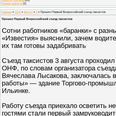
Разные новости
[1]
Главная
»
2011
»
Август
»
3
» Прошел Первый Всероссийский съезд таксистов
Прошел Первый Всероссийский съезд таксистов
Сотни работников «баранки» с разны
«Известия» выяснили, зачем водит
их там готовы задабривать
Съезд таксистов 3 августа проходи
ОНФ, по словам организатора съезд
Вячеслава Лысакова, заключалась в
работы» — здание Торгово-промышл
Ильинке.
Работу съезда приехало осветить н
гостями стали первый замруководи