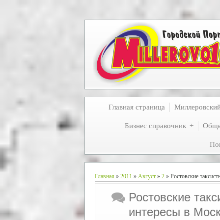
Главная страница
Миллеровски
Бизнес справочник
Обще
По
Главная
»
2011
»
Август
»
2
» Ростовские таксист
Ростовские такс
интересы в Мос