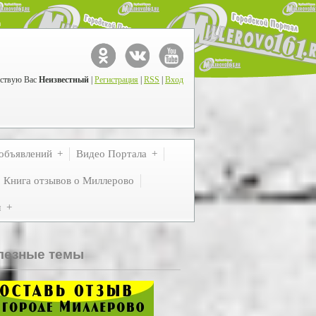
ствую Вас
Неизвестный
|
Регистрация
|
RSS
|
Вход
объявлений
Видео Портала
Книга отзывов о Миллерово
м
лезные темы