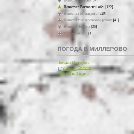
Новости в России
[57]
Новости в Ростовской обл.
[122]
Новости в Миллерово
[329]
Новости Миллеровского района
[41]
Новости Портала
[26]
Разные новости
[1]
ПОГОДА В МИЛЛЕРОВО
Погода в Миллерово
Gismeteo
Прогноз на 2 недели