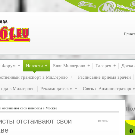
Привет
й Форум
Новости
Блог Миллерово
Галерея
Доска 
ственный транспорт в Миллерово
Расписание приема врачей
года в Миллерово
Рекламодателям
Связь с Администраторо
По
ы отстаивают свои интересы в Москве
исты отстаивают свои
19:29:57
кве