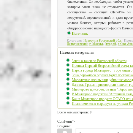
бизнесменам. Он необходим, чтобы устано
котором закон никак не отражается. Он 
сообщества» — сообщил «ДелоРу» г-н 
недоумений, недопониманий, и даже проте
малого бизнеса, который работает в рег
общероссийского народного фронта Вячесл
Источник
Категория
:
Новости в Ростовской обл.
|
Просм
Петрушевский
,
г. Москва
,
(второй
,
online Aur
Похожие материалы:
Закон о такси по Ростовской области
Прошел Первый Всероссийский съезд та
Парк в городе Миллерово - горе нашего
Зона дорожного сервиса будет построен
Малолетние насильники, убившие молоду
Даниила Грицая приговорили к шести го
Миллерово присвоено звание "Город вои
В Миллерово подожгли "Аптечный скла
Как в Миллерово продают ОСАГО или о
План изменения маршрута по улицам Ро
Всего комментариев
:
0
ComForm">
Войдите: