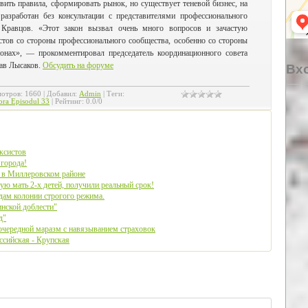
вить правила, сформировать рынок, но существует теневой бизнес, на
разработан без консультации с представителями профессионального
Кравцов. «Этот закон вызвал очень много вопросов и зачастую
стов со стороны профессионального сообщества, особенно со стороны
ионах», — прокомментировал председатель координационного совета
ав Лысаков.
Обсудить на форуме
Вхо
отров
:
1660
|
Добавил
:
Admin
|
Теги
:
ora Episodul 33
|
Рейтинг
:
0.0
/
0
ксистов
 города!
а в Миллеровском районе
ю мать 2-х детей, получили реальный срок!
дам колонии строгого режима.
нской доблести"
д"
чередной маразм с навязыванием страховок
ссийская - Крупская