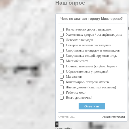
Наш опрос
Чего не хватает городу Миллерово?
Качественных дорог / парковок
Ухоженных дворов / освещённых улиц
Детских площадок
Скверов и зелёных насаждений
Спортивных площадок и комплексов
Спортивных секций, кружков и т.д.
Мест общепита
Ночных заведений (клубов, баров)
Образователных учреждений
Магазинов
Кинотеатров/ театров/ музеев
Жилых домов (квартир/ гостиниц)
Рабочих мест
Всего достаточно!
Ответов:
381
Архив
|
Результаты