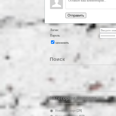
Отправить
Логин:
Пароль:
запомнить
Поиск
Категории раздела
Новости в мире
[29]