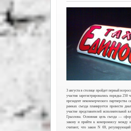
3 августа в столице пройдет первый всерос
участия зарегистрировались порядка 250 
президент некоммерческого партнерства 
рамках съезда планируется провести диа
участие представителей исполнительной в
Грызлова. Основная цель съезда — сформ
закону и прийти к компромиссу между ин
считают, что закон N 69, регулирующий