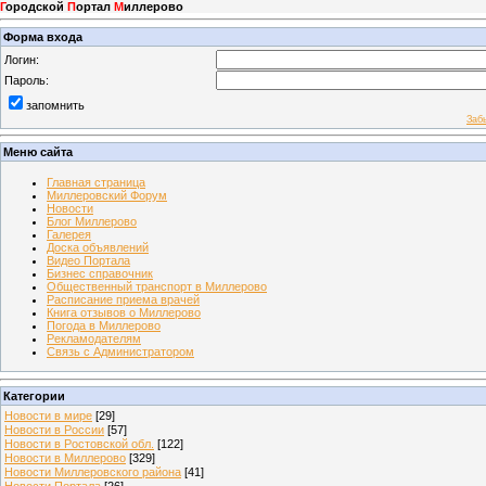
Г
ородской
П
ортал
М
иллерово
Форма входа
Логин:
Пароль:
запомнить
Заб
Меню сайта
Главная страница
Миллеровский Форум
Новости
Блог Миллерово
Галерея
Доска объявлений
Видео Портала
Бизнес справочник
Общественный транспорт в Миллерово
Расписание приема врачей
Книга отзывов о Миллерово
Погода в Миллерово
Рекламодателям
Связь с Администратором
Категории
Новости в мире
[29]
Новости в России
[57]
Новости в Ростовской обл.
[122]
Новости в Миллерово
[329]
Новости Миллеровского района
[41]
Новости Портала
[26]