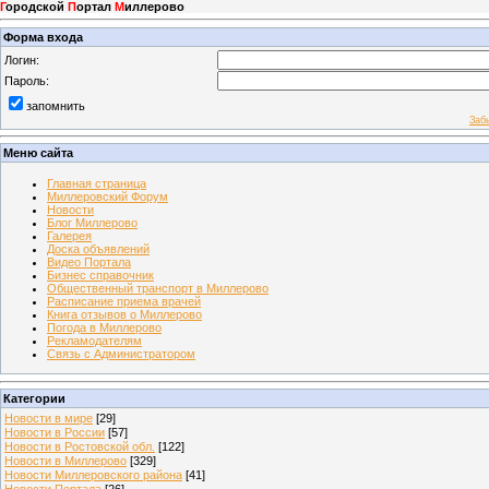
Г
ородской
П
ортал
М
иллерово
Форма входа
Логин:
Пароль:
запомнить
Заб
Меню сайта
Главная страница
Миллеровский Форум
Новости
Блог Миллерово
Галерея
Доска объявлений
Видео Портала
Бизнес справочник
Общественный транспорт в Миллерово
Расписание приема врачей
Книга отзывов о Миллерово
Погода в Миллерово
Рекламодателям
Связь с Администратором
Категории
Новости в мире
[29]
Новости в России
[57]
Новости в Ростовской обл.
[122]
Новости в Миллерово
[329]
Новости Миллеровского района
[41]
Новости Портала
[26]