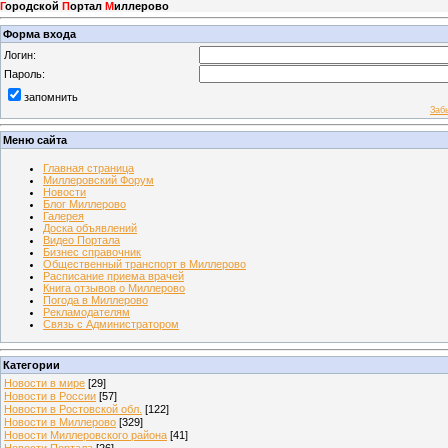
Г
ородской
П
ортал
М
иллерово
Форма входа
Логин:
Пароль:
запомнить
Заб
Меню сайта
Главная страница
Миллеровский Форум
Новости
Блог Миллерово
Галерея
Доска объявлений
Видео Портала
Бизнес справочник
Общественный транспорт в Миллерово
Расписание приема врачей
Книга отзывов о Миллерово
Погода в Миллерово
Рекламодателям
Связь с Администратором
Категории
Новости в мире
[29]
Новости в России
[57]
Новости в Ростовской обл.
[122]
Новости в Миллерово
[329]
Новости Миллеровского района
[41]
Новости Портала
[26]