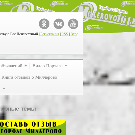
ствую Вас
Неизвестный
|
Регистрация
|
RSS
|
Вход
объявлений
Видео Портала
Книга отзывов о Миллерово
м
лезные темы