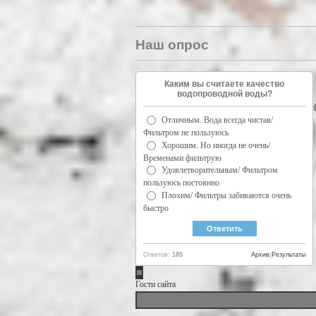
Наш опрос
Каким вы считаете качество
водопроводной воды?
Отличным. Вода всегда чистая/
Фильтром не пользуюсь
Хорошим. Но иногда не очень/
Временами фильтрую
Удовлетворительным/ Фильтром
пользуюсь постоянно
Плохим/ Фильтры забиваются очень
быстро
Ответов:
185
Архив
|
Результаты
Гости сайта