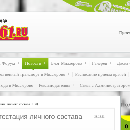
Привет
й Форум
Новости
Блог Миллерово
Галерея
Доска 
ственный транспорт в Миллерово
Расписание приема врачей
года в Миллерово
Рекламодателям
Связь с Администраторо
По
ация личного состава ОВД
естация личного состава
23:12:11