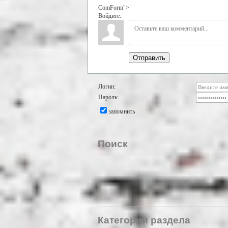
ComForm">
Войдите:
Отправить
Логин:
Пароль:
запомнить
Поиск
Категории раздела