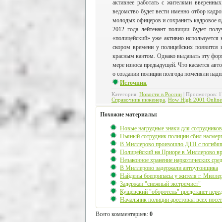
активнее работать с жителями вверенны
ведомство будет вести именно отбор кадров
молодых офицеров и сохранить кадровое я
2012 года лейтенант полиции будет полу
«полицейский» уже активно используется 
скором времени у полицейских появится 
красным кантом. Однако выдавать эту форму
мере износа предыдущей. Что касается авт
о создании полиции полгода поменяли над
Источник
Категория
:
Новости в России
|
Просмотров
:
1
Справочник инженера
,
How High 2001 Online
Похожие материалы:
Новые нагрудные знаки для сотруднико
Пьяный сотрудник полиции сбил насмерт
В Миллерово произошло ДТП с погибши
Полицейский на Приоре в Миллерово вре
Незаконное хранение наркотических сре
В Миллерово задержали автоугонщика
Найдены боеприпасы у жителя г. Миллер
Задержан "снежный экстремист"
Кущёвский "оборотень" предстанет пере
Начальник полиции арестовал всех посет
Всего комментариев
:
0