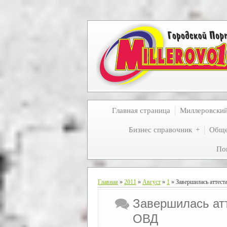
Главная страница
Миллеровски
Бизнес справочник
Обще
По
Главная
»
2011
»
Август
»
1
» Завершилась аттест
Завершилась атт
ОВД