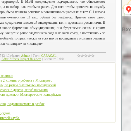
х территорий. В МВД неоднократно подчеркивали, что обновленное
, а не набор, как это было ранее. Для того чтобы привлечь на службу
дро, было принято решение о повышении социальных льгот. С 1 января
чать ежемесячно 33 тыс. рублей без надбавок. Причем само слово
как средствами массовой информации, так и простыми россиянами. В
и новое форменное обмундирование, оно будет темно-синим с ярким
Вхо
 начнут не ранее следующего года и не всем сразу, а постепенно - по
омобилей, то практически на всех них за прошедшие с момента решения
писи «милиция» на «полиция»
742
|
Добавил
:
Admin
|
Теги
:
CARACAL
,
,
After Effects Project Business
|
Рейтинг
:
0.0
/
0
в полиции
ь 2-х летнего ребенка в Миллерово
м, за рулем был пьяный полицейский
зался в дерево, погиб пассажир
дств присекли Миллеровские полицейские
ово, подозреваемого в разбое
д судом.
ителей клуба.