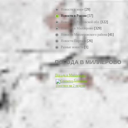
Новости в мире
[29]
Новости в России
[57]
Новости в Ростовской обл.
[122]
Новости в Миллерово
[329]
Новости Миллеровского района
[41]
Новости Портала
[26]
Разные новости
[1]
ПОГОДА В МИЛЛЕРОВО
Погода в Миллерово
Gismeteo
Прогноз на 2 недели