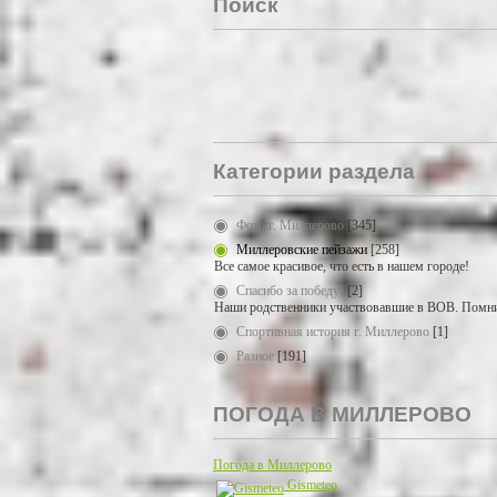
Поиск
Категории раздела
Фото г. Миллерово
[345]
Миллеровские пейзажи
[258]
Все самое красивое, что есть в нашем городе!
Спасибо за победу!
[2]
Наши родственники участвовавшие в ВОВ. Помни
Спортивная история г. Миллерово
[1]
Разное
[191]
ПОГОДА В МИЛЛЕРОВО
Погода в Миллерово
Gismeteo