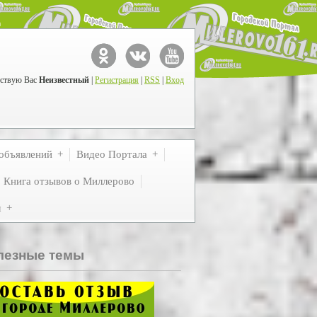
ствую Вас
Неизвестный
|
Регистрация
|
RSS
|
Вход
объявлений
Видео Портала
Книга отзывов о Миллерово
м
лезные темы