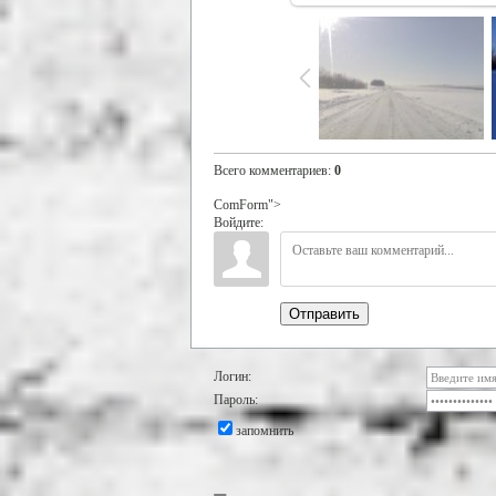
Всего комментариев
:
0
ComForm">
Войдите:
Отправить
Логин:
Пароль:
запомнить