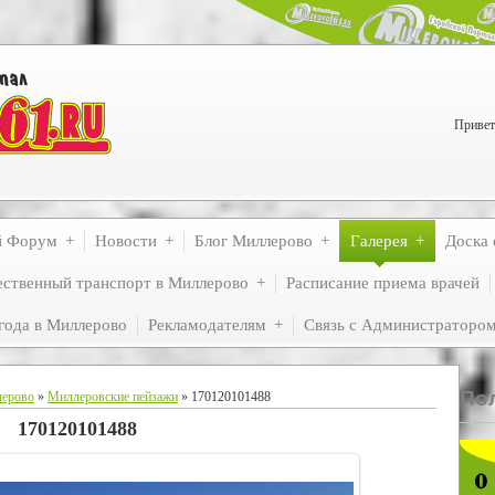
Привет
й Форум
Новости
Блог Миллерово
Галерея
Доска 
ственный транспорт в Миллерово
Расписание приема врачей
года в Миллерово
Рекламодателям
Связь с Администраторо
По
лерово
»
Миллеровские пейзажи
» 170120101488
170120101488