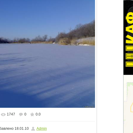
1747
0
0.0
альном размере
1500x1125
/ 70.1Kb
бавлено
18.01.10
Admin