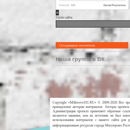
Ответов:
123
Архив
|
Результаты
Гости сайта
Сегодняшние посетители:
Наша группа в ВК
Copyright «Millerovo161.RU» © 2009-2026 Все пр
принадлежат авторам материалов. Авторы проекта 
Администрация проекта применяет обратные ссылк
являются нашими, или их источник не был извес
использовании материалов с нашего сайта для 
информационным ресурсом города Миллерово Росто