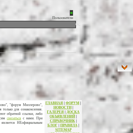
Пользователи
0%
ГЛАВНАЯ
|
ФОРУМ
|
рово", "форум Миллерово",
НОВОСТИ
|
я только для ознакомления.
ГАЛЕРЕЯ
|
ДОСКА
еют обратной ссылки, либо
ОБЪЯВЛЕНИЙ
|
осим
связаться
с нами. При
СПРАВОЧНИК
|
т является НЕофициальным
БЛОГ
|
ПРАВИЛА
|
SITEMAP