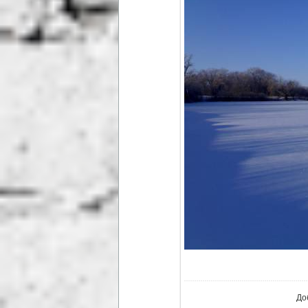
В ре
До