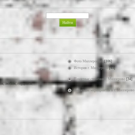
Фото Миллеровцев
[106]
История г. Миллерово
[93]
Памятные строения г. Миллерово
[34]
м, любим, гордимся!
Памятные мероприятия в г. Миллерово