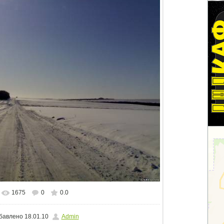
1675
0
0.0
альном размере
1500x1125
/ 105.4Kb
бавлено
18.01.10
Admin