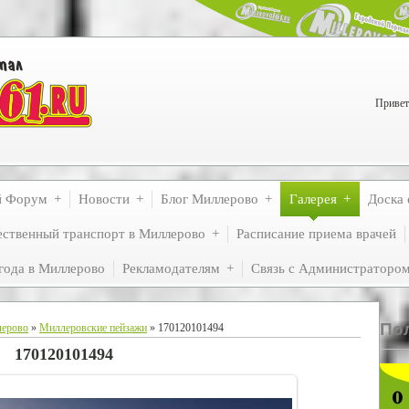
Привет
й Форум
Новости
Блог Миллерово
Галерея
Доска 
ственный транспорт в Миллерово
Расписание приема врачей
года в Миллерово
Рекламодателям
Связь с Администраторо
По
лерово
»
Миллеровские пейзажи
» 170120101494
170120101494