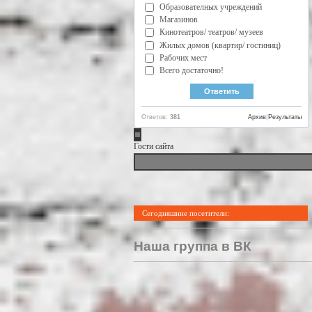
Образователных учреждений
Магазинов
Кинотеатров/ театров/ музеев
Жилых домов (квартир/ гостиниц)
Рабочих мест
Всего достаточно!
Ответов:
381
Архив
|
Результаты
Гости сайта
Сегодняшние посетители:
Наша группа в ВК