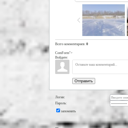
Всего комментариев
:
0
ComForm">
Войдите:
Отправить
Логин:
Пароль:
запомнить