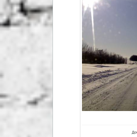
В ре
До