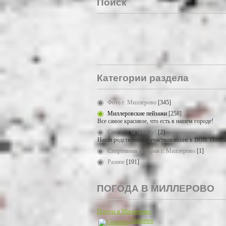
Поиск
Категории раздела
Фото г. Миллерово
[345]
Миллеровские пейзажи
[258]
Все самое красивое, что есть в нашем городе!
Спасибо за победу!
[2]
Наши родственники участвовавшие в ВОВ. Помни
Спортивная история г. Миллерово
[1]
Разное
[191]
ПОГОДА В МИЛЛЕРОВО
Погода в Миллерово
Gismeteo