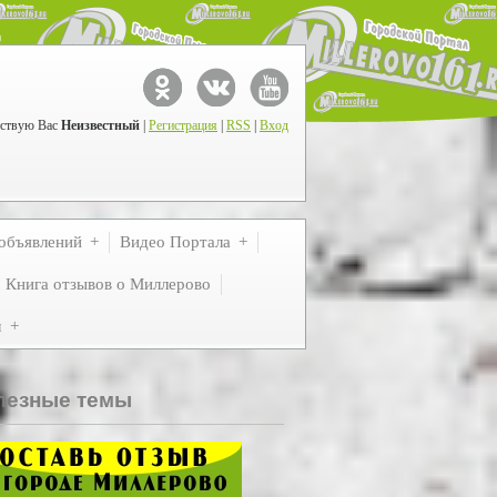
ствую Вас
Неизвестный
|
Регистрация
|
RSS
|
Вход
объявлений
Видео Портала
Книга отзывов о Миллерово
м
лезные темы