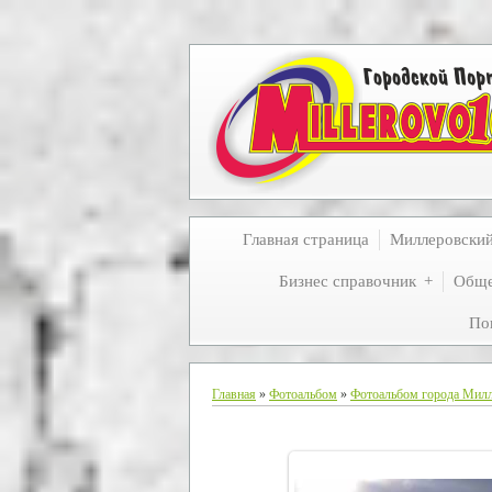
Главная страница
Миллеровски
Бизнес справочник
Обще
По
Главная
»
Фотоальбом
»
Фотоальбом города Мил