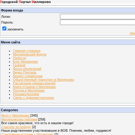
Г
ородской
П
ортал
М
иллерово
Форма входа
Логин:
Пароль:
запомнить
Заб
Меню сайта
Главная страница
Миллеровский Форум
Новости
Блог Миллерово
Галерея
Доска объявлений
Видео Портала
Бизнес справочник
Общественный транспорт в Миллерово
Расписание приема врачей
Книга отзывов о Миллерово
Погода в Миллерово
Рекламодателям
Связь с Администратором
Categories
Фото г. Миллерово
[345]
Миллеровские пейзажи
[258]
Все самое красивое, что есть в нашем городе!
Спасибо за победу!
[2]
Наши родственники участвовавшие в ВОВ. Помним, любим, гордимся!
Спортивная история г. Миллерово
[1]