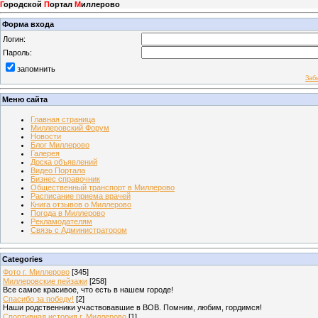
Г
ородской
П
ортал
М
иллерово
Форма входа
Логин:
Пароль:
запомнить
Заб
Меню сайта
Главная страница
Миллеровский Форум
Новости
Блог Миллерово
Галерея
Доска объявлений
Видео Портала
Бизнес справочник
Общественный транспорт в Миллерово
Расписание приема врачей
Книга отзывов о Миллерово
Погода в Миллерово
Рекламодателям
Связь с Администратором
Categories
Фото г. Миллерово
[345]
Миллеровские пейзажи
[258]
Все самое красивое, что есть в нашем городе!
Спасибо за победу!
[2]
Наши родственники участвовавшие в ВОВ. Помним, любим, гордимся!
Спортивная история г. Миллерово
[1]