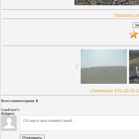
Просмотреть ф
« Предыдущая
|
234
235
236
2
Всего комментариев
:
0
ComForm">
Войдите:
Отправить