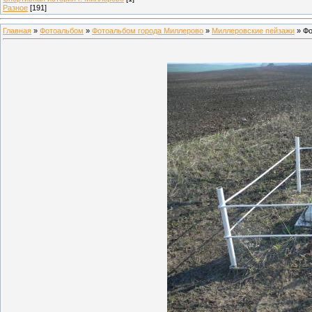
Разное
[191]
Главная
»
Фотоальбом
»
Фотоальбом города Миллерово
»
Миллеровские пейзажи
» Фо