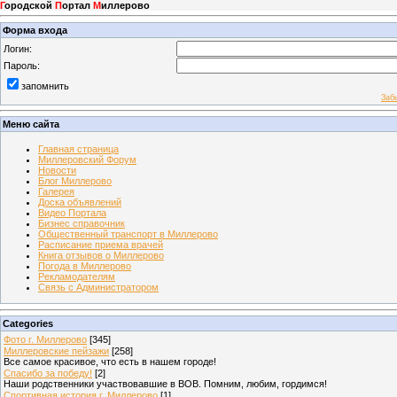
Г
ородской
П
ортал
М
иллерово
Форма входа
Логин:
Пароль:
запомнить
Заб
Меню сайта
Главная страница
Миллеровский Форум
Новости
Блог Миллерово
Галерея
Доска объявлений
Видео Портала
Бизнес справочник
Общественный транспорт в Миллерово
Расписание приема врачей
Книга отзывов о Миллерово
Погода в Миллерово
Рекламодателям
Связь с Администратором
Categories
Фото г. Миллерово
[345]
Миллеровские пейзажи
[258]
Все самое красивое, что есть в нашем городе!
Спасибо за победу!
[2]
Наши родственники участвовавшие в ВОВ. Помним, любим, гордимся!
Спортивная история г. Миллерово
[1]