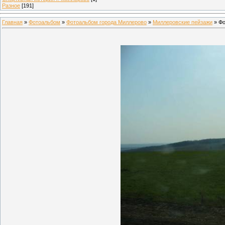
Разное
[191]
Главная
»
Фотоальбом
»
Фотоальбом города Миллерово
»
Миллеровские пейзажи
» Фо