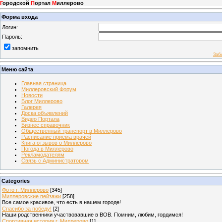
Г
ородской
П
ортал
М
иллерово
Форма входа
Логин:
Пароль:
запомнить
Заб
Меню сайта
Главная страница
Миллеровский Форум
Новости
Блог Миллерово
Галерея
Доска объявлений
Видео Портала
Бизнес справочник
Общественный транспорт в Миллерово
Расписание приема врачей
Книга отзывов о Миллерово
Погода в Миллерово
Рекламодателям
Связь с Администратором
Categories
Фото г. Миллерово
[345]
Миллеровские пейзажи
[258]
Все самое красивое, что есть в нашем городе!
Спасибо за победу!
[2]
Наши родственники участвовавшие в ВОВ. Помним, любим, гордимся!
Спортивная история г. Миллерово
[1]