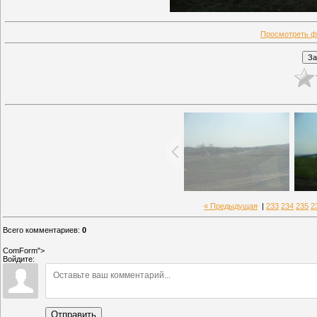
Просмотреть ф
« Предыдущая
|
233
234
235
2
Всего комментариев
:
0
ComForm">
Войдите:
Отправить