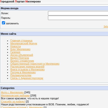
Г
ородской
П
ортал
М
иллерово
Форма входа
Логин:
Пароль:
запомнить
Заб
Меню сайта
Главная страница
Миллеровский Форум
Новости
Блог Миллерово
Галерея
Доска объявлений
Видео Портала
Бизнес справочник
Общественный транспорт в Миллерово
Расписание приема врачей
Книга отзывов о Миллерово
Погода в Миллерово
Рекламодателям
Связь с Администратором
Categories
Фото г. Миллерово
[345]
Миллеровские пейзажи
[258]
Все самое красивое, что есть в нашем городе!
Спасибо за победу!
[2]
Наши родственники участвовавшие в ВОВ. Помним, любим, гордимся!
Спортивная история г. Миллерово
[1]