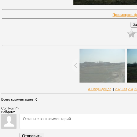
Просмотреть ф
« Предыдущая
|
232
233
234
2
Всего комментариев
:
0
ComForm">
Войдите:
Отправить