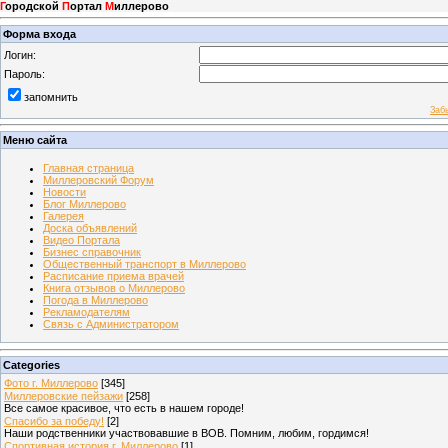
Г
ородской
П
ортал
М
иллерово
Форма входа
Логин:
Пароль:
запомнить
Заб
Меню сайта
Главная страница
Миллеровский Форум
Новости
Блог Миллерово
Галерея
Доска объявлений
Видео Портала
Бизнес справочник
Общественный транспорт в Миллерово
Расписание приема врачей
Книга отзывов о Миллерово
Погода в Миллерово
Рекламодателям
Связь с Администратором
Categories
Фото г. Миллерово
[345]
Миллеровские пейзажи
[258]
Все самое красивое, что есть в нашем городе!
Спасибо за победу!
[2]
Наши родственники участвовавшие в ВОВ. Помним, любим, гордимся!
Спортивная история г. Миллерово
[1]