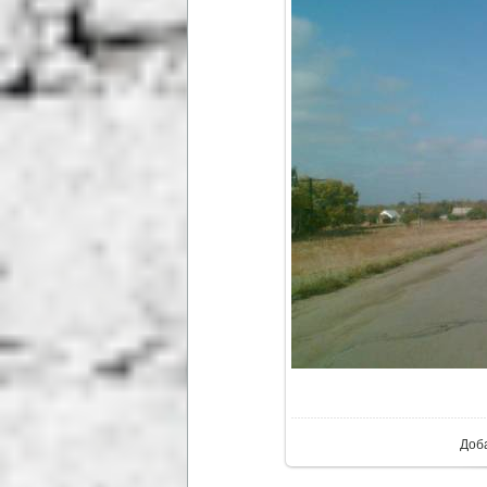
В ре
Доб