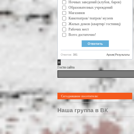
Ночных заведений (клубов, баров)
Образователных учреждений
Магазинов
Кинотеатров/ театров/ музеев
Жилых домов (квартир/ гостиниц)
Рабочих мест
Всего достаточно!
Ответов:
381
Архив
|
Результаты
Гости сайта
Сегодняшние посетители:
Наша группа в ВК