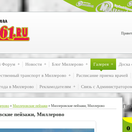
Привет
й Форум
Новости
Блог Миллерово
Галерея
Доска 
ственный транспорт в Миллерово
Расписание приема врачей
года в Миллерово
Рекламодателям
Связь с Администраторо
По
лерово
»
Миллеровские пейзажи
» Миллеровские пейзажи, Миллерово
ские пейзажи, Миллерово