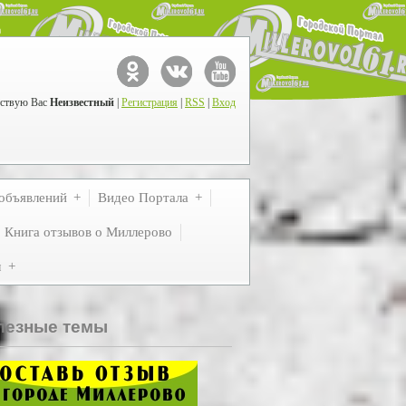
ствую Вас
Неизвестный
|
Регистрация
|
RSS
|
Вход
объявлений
Видео Портала
Книга отзывов о Миллерово
м
лезные темы