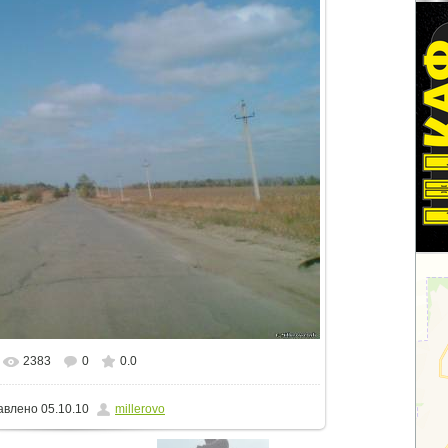
2383
0
0.0
альном размере
1280x899
/ 132.1Kb
авлено
05.10.10
millerovo