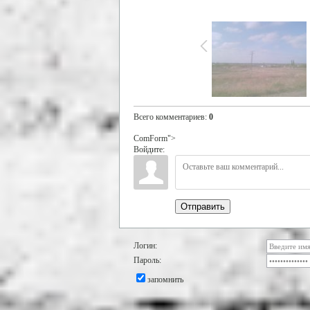
Всего комментариев
:
0
ComForm">
Войдите:
Отправить
Логин:
Пароль:
запомнить