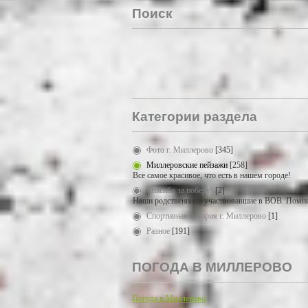
Поиск
Категории раздела
Фото г. Миллерово
[345]
Миллеровские пейзажи
[258]
Все самое красивое, что есть в нашем городе!
Спасибо за победу!
[2]
Наши родственники участвовавшие в ВОВ. Помни
Спортивная история г. Миллерово
[1]
Разное
[191]
ПОГОДА В МИЛЛЕРОВО
Погода в Миллерово