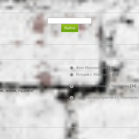
Фото Миллеровцев
[106]
История г. Миллерово
[93]
Памятные строения г. Миллерово
[34]
м, любим, гордимся!
Памятные мероприятия в г. Миллерово