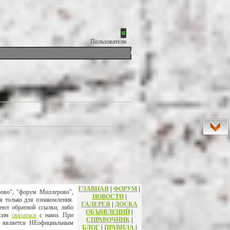
Пользователи
0%
ГЛАВНАЯ
|
ФОРУМ
|
рово", "форум Миллерово",
НОВОСТИ
|
я только для ознакомления.
ГАЛЕРЕЯ
|
ДОСКА
еют обратной ссылки, либо
ОБЪЯВЛЕНИЙ
|
осим
связаться
с нами. При
СПРАВОЧНИК
|
т является НЕофициальным
БЛОГ
|
ПРАВИЛА
|