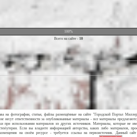
100%
Всего на сайте -
10
ава на фотографии, статьи, файлы размещённые на сайте "Городской Портал Милле
не несут ответственности за опубликованные материалы - все материалы предлагаютс
и при использовании материалов из других источников. Материалы, которые не им
тен\утерян. Если вы владеете информацией авторства, каких либо материалов, пр
размещения на своём ресурсе - требуется ссылка на первоисточник. Данный сай