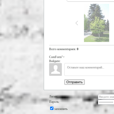
Всего комментариев
:
0
ComForm">
Войдите:
Отправить
Логин:
Пароль:
запомнить