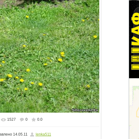
1527
0
0.0
еальном размере
600x450
/ 210.7Kb
авлено
14.05.11
lenka511