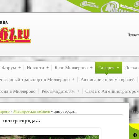
Привет
й Форум
Новости
Блог Миллерово
Галерея
Доска 
ственный транспорт в Миллерово
Расписание приема врачей
года в Миллерово
Рекламодателям
Связь с Администраторо
По
лерово
»
Миллеровские пейзажи
» центр города...
центр города...