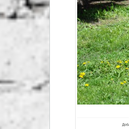
В р
Доб