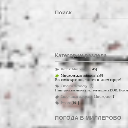
Поиск
Категории раздела
Фото г. Миллерово
[345]
Миллеровские пейзажи
[258]
Все самое красивое, что есть в нашем городе!
Спасибо за победу!
[2]
Наши родственники участвовавшие в ВОВ. Помни
Спортивная история г. Миллерово
[1]
Разное
[191]
ПОГОДА В МИЛЛЕРОВО