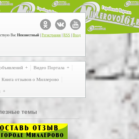
ствую Вас
Неизвестный
|
Регистрация
|
RSS
|
Вход
объявлений
Видео Портала
Книга отзывов о Миллерово
м
лезные темы