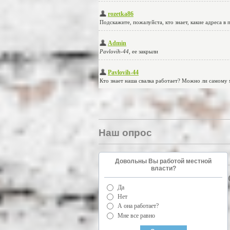
Наш опрос
Довольны Вы работой местной
власти?
Да
Нет
А она работает?
Мне все равно