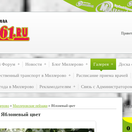
Привет
й Форум
Новости
Блог Миллерово
Галерея
Доска 
ственный транспорт в Миллерово
Расписание приема врачей
года в Миллерово
Рекламодателям
Связь с Администраторо
По
лерово
»
Миллеровские пейзажи
» Яблоневый цвет
Яблоневый цвет