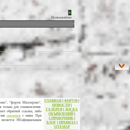
Пользователи
0%
ГЛАВНАЯ
|
ФОРУМ
|
рово", "форум Миллерово",
НОВОСТИ
|
я только для ознакомления.
ГАЛЕРЕЯ
|
ДОСКА
еют обратной ссылки, либо
ОБЪЯВЛЕНИЙ
|
осим
связаться
с нами. При
СПРАВОЧНИК
|
т является НЕофициальным
БЛОГ
|
ПРАВИЛА
|
SITEMAP