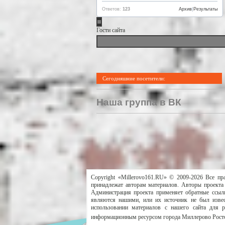
Ответов:
123
Архив
|
Результаты
Гости сайта
Сегодняшние посетители:
Наша группа в ВК
Copyright «Millerovo161.RU» © 2009-2026 Все пр
принадлежат авторам материалов. Авторы проекта 
Администрация проекта применяет обратные ссылк
являются нашими, или их источник не был извес
использовании материалов с нашего сайта для 
информационным ресурсом города Миллерово Росто