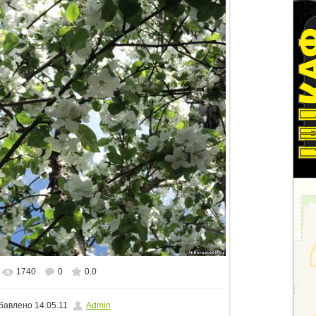
1740
0
0.0
альном размере
1024x768
/ 410.7Kb
бавлено
14.05.11
Admin