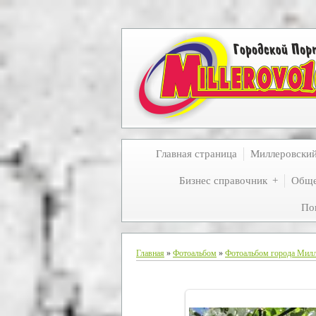
Главная страница
Миллеровски
Бизнес справочник
Обще
По
Главная
»
Фотоальбом
»
Фотоальбом города Мил