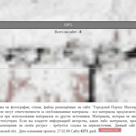
100%
Всего на сайте -
8
ава на фотографии, статьи, файлы размещённые на сайте "Городской Портал Милле
не несут ответственности за опубликованные материалы - все материалы предлагаютс
и при использовании материалов из других источников. Материалы, которые не им
тен\утерян. Если вы владеете информацией авторства, каких либо материалов, пр
размещения на своём ресурсе - требуется ссылка на первоисточник. Данный сай
вской обл..
Дата основания проекта:
27.02.09
Сайту
6371
дней.