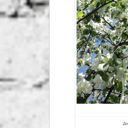
В ре
До