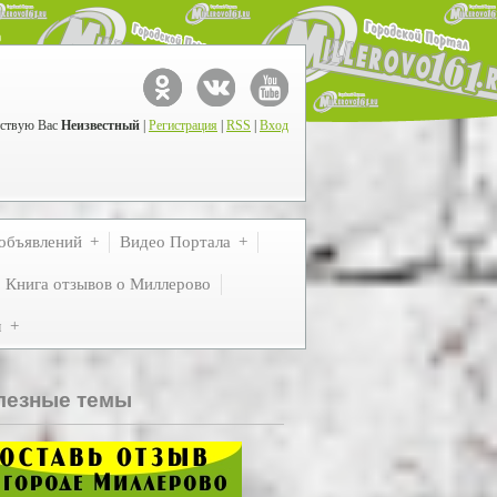
ствую Вас
Неизвестный
|
Регистрация
|
RSS
|
Вход
объявлений
Видео Портала
Книга отзывов о Миллерово
м
лезные темы