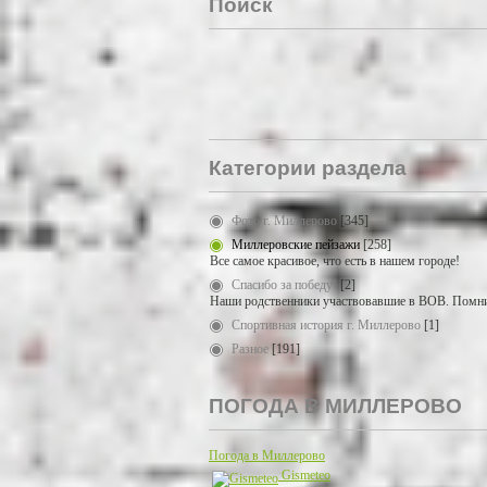
Поиск
Категории раздела
Фото г. Миллерово
[345]
Миллеровские пейзажи
[258]
Все самое красивое, что есть в нашем городе!
Спасибо за победу!
[2]
Наши родственники участвовавшие в ВОВ. Помни
Спортивная история г. Миллерово
[1]
Разное
[191]
ПОГОДА В МИЛЛЕРОВО
Погода в Миллерово
Gismeteo