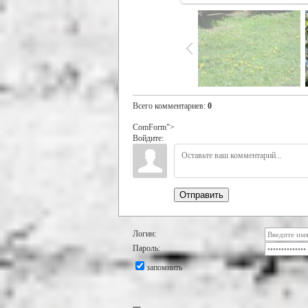
Всего комментариев
:
0
ComForm">
Войдите:
Отправить
Логин:
Пароль:
запомнить