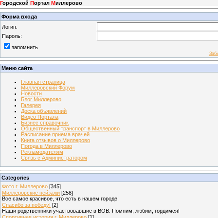
Г
ородской
П
ортал
М
иллерово
Форма входа
Логин:
Пароль:
запомнить
Заб
Меню сайта
Главная страница
Миллеровский Форум
Новости
Блог Миллерово
Галерея
Доска объявлений
Видео Портала
Бизнес справочник
Общественный транспорт в Миллерово
Расписание приема врачей
Книга отзывов о Миллерово
Погода в Миллерово
Рекламодателям
Связь с Администратором
Categories
Фото г. Миллерово
[345]
Миллеровские пейзажи
[258]
Все самое красивое, что есть в нашем городе!
Спасибо за победу!
[2]
Наши родственники участвовавшие в ВОВ. Помним, любим, гордимся!
Спортивная история г. Миллерово
[1]