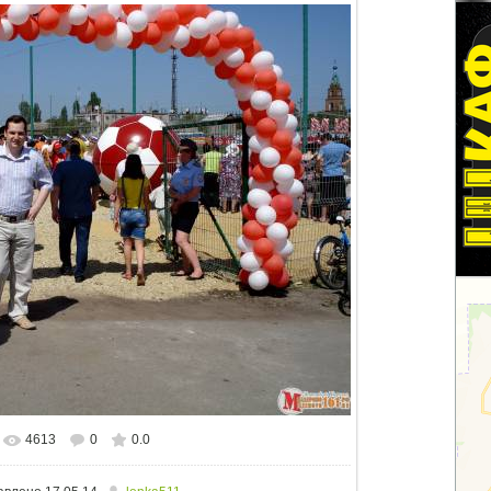
4613
0
0.0
льном размере
1500x1125
/ 1349.7Kb