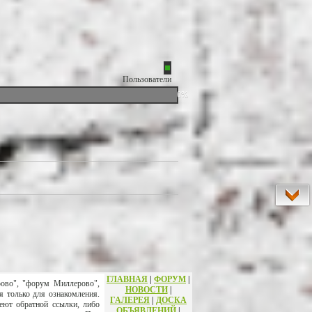
Пользователи
0%
ГЛАВНАЯ
|
ФОРУМ
|
рово", "форум Миллерово",
НОВОСТИ
|
я только для ознакомления.
ГАЛЕРЕЯ
|
ДОСКА
еют обратной ссылки, либо
ОБЪЯВЛЕНИЙ
|