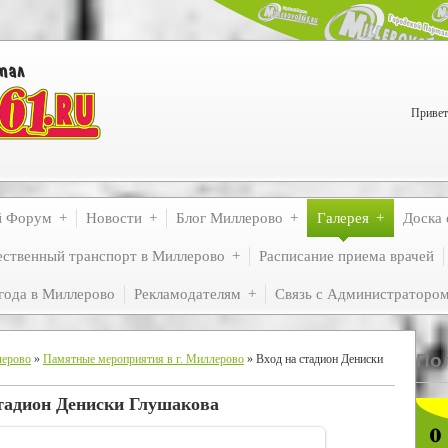
Привет
й Форум
Новости
Блог Миллерово
Галерея
Доска 
ственный транспорт в Миллерово
Расписание приема врачей
года в Миллерово
Рекламодателям
Связь с Администраторо
По
лерово
»
Памятные мероприятия в г. Миллерово
» Вход на стадион Дениски
стадион Дениски Глушакова