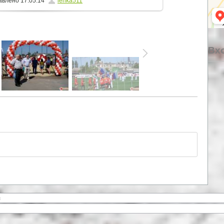
авлено
17.05.14
lenka511
Вхо