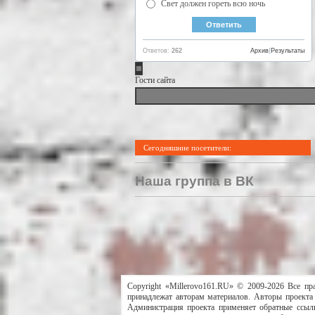
Свет должен гореть всю ночь
Ответов:
262
Архив
|
Результаты
Гости сайта
Сегодняшние посетители:
Наша группа в ВК
Copyright «Millerovo161.RU» © 2009-2026 Все пр
принадлежат авторам материалов. Авторы проекта 
Администрация проекта применяет обратные ссылк