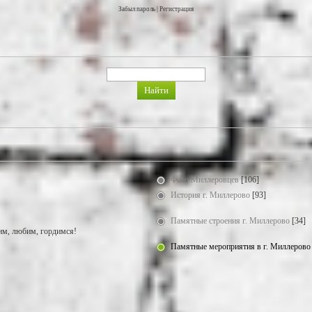
Забыл пароль
|
Регистрация
Фото Миллеровцев
[106]
История г. Миллерово
[93]
Памятные строения г. Миллерово
[34]
м, любим, гордимся!
Памятные мероприятия в г. Миллерово