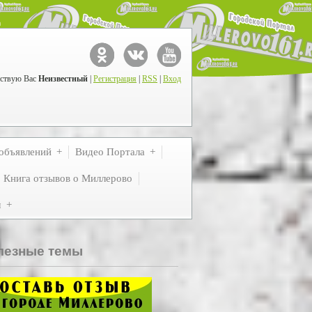
ствую Вас
Неизвестный
|
Регистрация
|
RSS
|
Вход
объявлений
Видео Портала
Книга отзывов о Миллерово
м
лезные темы