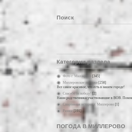
Поиск
Категории раздела
Фото г. Миллерово
[345]
Миллеровские пейзажи
[258]
Все самое красивое, что есть в нашем городе!
Спасибо за победу!
[2]
Наши родственники участвовавшие в ВОВ. Помни
Спортивная история г. Миллерово
[1]
Разное
[191]
ПОГОДА В МИЛЛЕРОВО