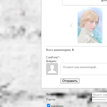
Доб
Всего комментариев
:
0
ComForm">
Войдите:
Отправить
Логин:
Пароль:
запомнить