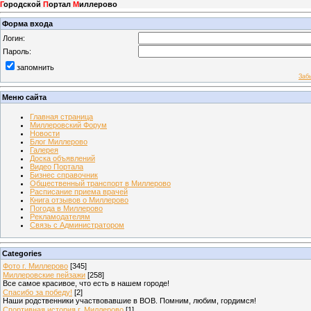
Г
ородской
П
ортал
М
иллерово
Форма входа
Логин:
Пароль:
запомнить
Заб
Меню сайта
Главная страница
Миллеровский Форум
Новости
Блог Миллерово
Галерея
Доска объявлений
Видео Портала
Бизнес справочник
Общественный транспорт в Миллерово
Расписание приема врачей
Книга отзывов о Миллерово
Погода в Миллерово
Рекламодателям
Связь с Администратором
Categories
Фото г. Миллерово
[345]
Миллеровские пейзажи
[258]
Все самое красивое, что есть в нашем городе!
Спасибо за победу!
[2]
Наши родственники участвовавшие в ВОВ. Помним, любим, гордимся!
Спортивная история г. Миллерово
[1]