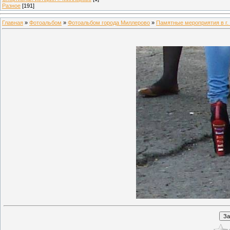
Разное
[191]
Главная
»
Фотоальбом
»
Фотоальбом города Миллерово
»
Памятные мероприятия в г.