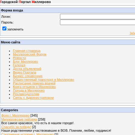
Г
ородской
П
ортал
М
иллерово
Форма входа
Логин:
Пароль:
запомнить
Заб
Меню сайта
Главная страница
Миллеровский Форум
Новости
Блог Миллерово
Галерея
Доска объявлений
Видео Портала
Бизнес справочник
Общественный транспорт в Миллерово
Расписание приема врачей
Книга отзывов о Миллерово
Погода в Миллерово
Рекламодателям
Связь с Администратором
Categories
Фото г. Миллерово
[345]
Миллеровские пейзажи
[258]
Все самое красивое, что есть в нашем городе!
Спасибо за победу!
[2]
Наши родственники участвовавшие в ВОВ. Помним, любим, гордимся!
Спортивная история г. Миллерово
[1]