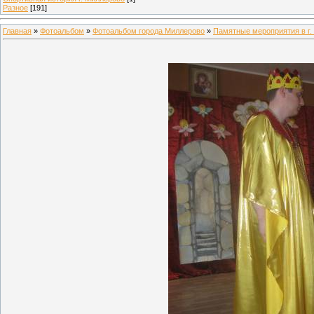
Разное
[191]
Главная
»
Фотоальбом
»
Фотоальбом города Миллерово
»
Памятные мероприятия в г.