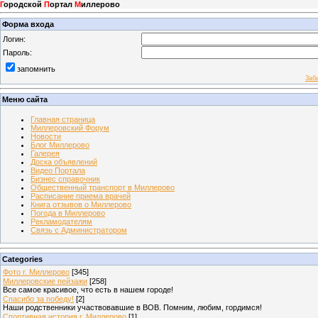
Г
ородской
П
ортал
М
иллерово
Форма входа
Логин:
Пароль:
запомнить
Заб
Меню сайта
Главная страница
Миллеровский Форум
Новости
Блог Миллерово
Галерея
Доска объявлений
Видео Портала
Бизнес справочник
Общественный транспорт в Миллерово
Расписание приема врачей
Книга отзывов о Миллерово
Погода в Миллерово
Рекламодателям
Связь с Администратором
Categories
Фото г. Миллерово
[345]
Миллеровские пейзажи
[258]
Все самое красивое, что есть в нашем городе!
Спасибо за победу!
[2]
Наши родственники участвовавшие в ВОВ. Помним, любим, гордимся!
Спортивная история г. Миллерово
[1]