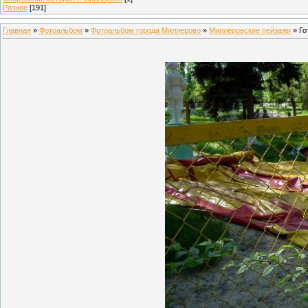
Разное
[191]
Главная
»
Фотоальбом
»
Фотоальбом города Миллерово
»
Миллеровские пейзажи
» Го