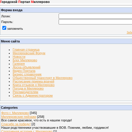
Г
ородской
П
ортал
М
иллерово
Форма входа
Логин:
Пароль:
запомнить
Заб
Меню сайта
Главная страница
Миллеровский Форум
Новости
Блог Миллерово
Галерея
Доска объявлений
Видео Портала
Бизнес справочник
Общественный транспорт в Миллерово
Расписание приема врачей
Книга отзывов о Миллерово
Погода в Миллерово
Рекламодателям
Связь с Администратором
Categories
Фото г. Миллерово
[345]
Миллеровские пейзажи
[258]
Все самое красивое, что есть в нашем городе!
Спасибо за победу!
[2]
Наши родственники участвовавшие в ВОВ. Помним, любим, гордимся!
Спортивная история г. Миллерово
[1]