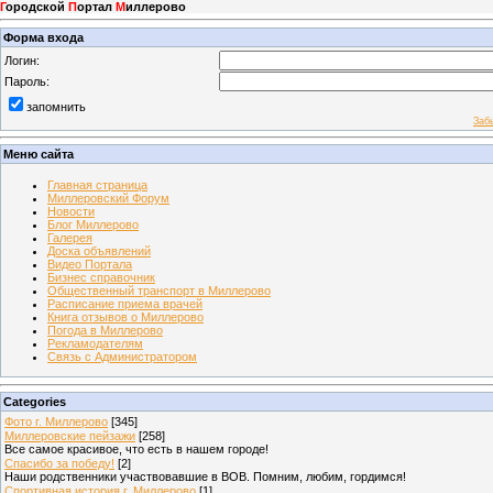
Г
ородской
П
ортал
М
иллерово
Форма входа
Логин:
Пароль:
запомнить
Заб
Меню сайта
Главная страница
Миллеровский Форум
Новости
Блог Миллерово
Галерея
Доска объявлений
Видео Портала
Бизнес справочник
Общественный транспорт в Миллерово
Расписание приема врачей
Книга отзывов о Миллерово
Погода в Миллерово
Рекламодателям
Связь с Администратором
Categories
Фото г. Миллерово
[345]
Миллеровские пейзажи
[258]
Все самое красивое, что есть в нашем городе!
Спасибо за победу!
[2]
Наши родственники участвовавшие в ВОВ. Помним, любим, гордимся!
Спортивная история г. Миллерово
[1]