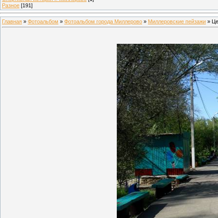
Разное
[191]
Главная
»
Фотоальбом
»
Фотоальбом города Миллерово
»
Миллеровские пейзажи
» Це