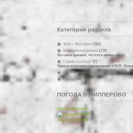
Категории раздела
Фото г. Миллерово
[345]
Миллеровские пейзажи
[258]
Все самое красивое, что есть в нашем городе!
Спасибо за победу!
[2]
Наши родственники участвовавшие в ВОВ. Помни
Спортивная история г. Миллерово
[1]
Разное
[191]
ПОГОДА В МИЛЛЕРОВО
Погода в Миллерово
Gismeteo
Прогноз на 2 недели