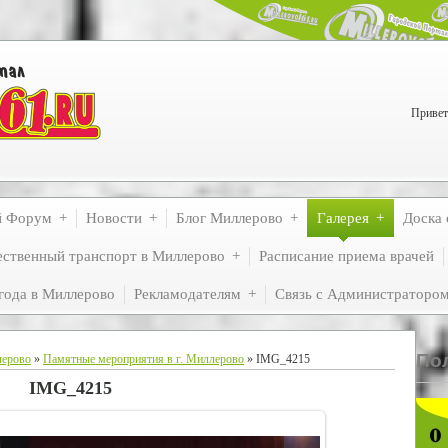
Привет
й Форум
Новости
Блог Миллерово
Галерея
Доска 
ственный транспорт в Миллерово
Расписание приема врачей
года в Миллерово
Рекламодателям
Связь с Администраторо
По
лерово
»
Памятные мероприятия в г. Миллерово
» IMG_4215
IMG_4215