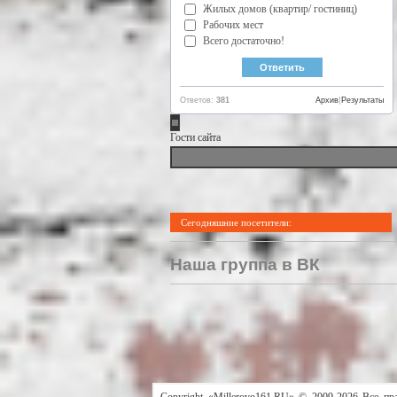
Жилых домов (квартир/ гостиниц)
Рабочих мест
Всего достаточно!
Ответов:
381
Архив
|
Результаты
Гости сайта
Сегодняшние посетители:
Наша группа в ВК