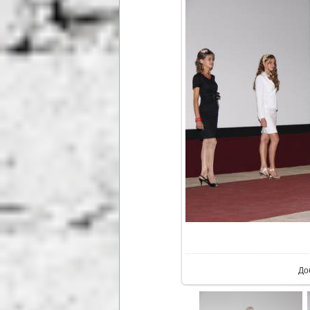
В р
До