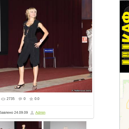
2735
0
0.0
еальном размере
800x533
/ 87.7Kb
бавлено
24.09.09
Admin