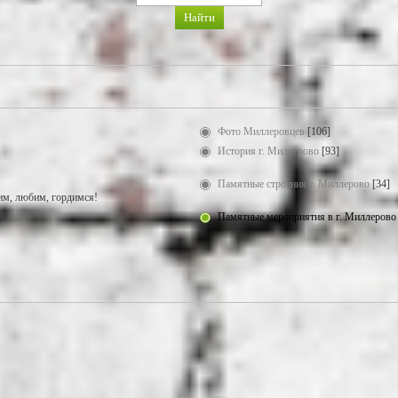
Фото Миллеровцев
[106]
История г. Миллерово
[93]
Памятные строения г. Миллерово
[34]
м, любим, гордимся!
Памятные мероприятия в г. Миллерово