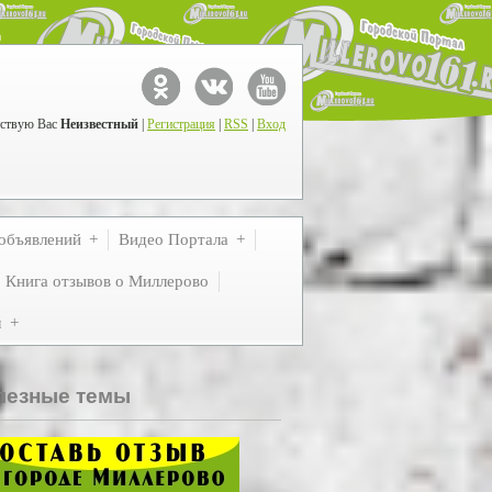
ствую Вас
Неизвестный
|
Регистрация
|
RSS
|
Вход
объявлений
Видео Портала
Книга отзывов о Миллерово
м
лезные темы