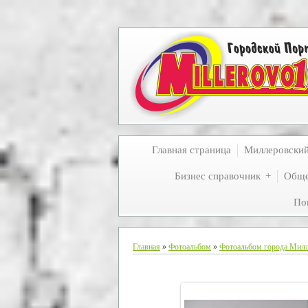
Главная страница
Миллеровски
Бизнес справочник
Обще
По
Главная
»
Фотоальбом
»
Фотоальбом города Мил