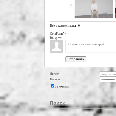
Всего комментариев
:
0
ComForm">
Войдите:
Отправить
Логин:
Пароль:
запомнить
Поиск