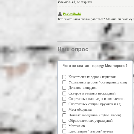
Наш опрос
Чего не хватает городу Миллерово?
Качественных дорог / парковок
Ухоженных дворов / освещённых улиц
Детских площадок
Скверов и зелёных насаждений
Спортивных площадок и комплексов
Спортивных секций, кружков и т.д.
Мест общепита
Ночных заведений (клубов, баров)
Образователных учреждений
Магазинов
Кинотеатров/ театров/ музеев