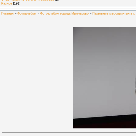
Разное
[191]
Главная
»
Фотоальбом
»
Фотоальбом города Миллерово
»
Памятные мероприятия в г.