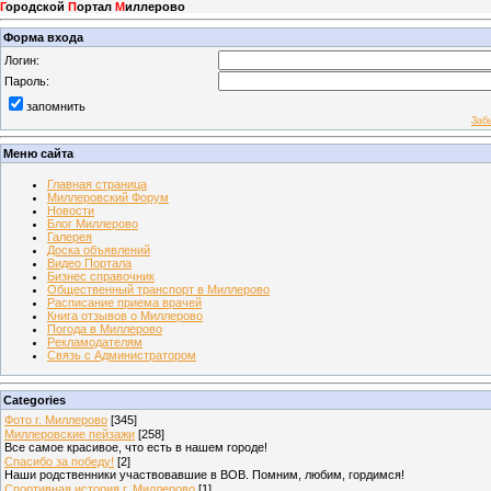
Г
ородской
П
ортал
М
иллерово
Форма входа
Логин:
Пароль:
запомнить
Заб
Меню сайта
Главная страница
Миллеровский Форум
Новости
Блог Миллерово
Галерея
Доска объявлений
Видео Портала
Бизнес справочник
Общественный транспорт в Миллерово
Расписание приема врачей
Книга отзывов о Миллерово
Погода в Миллерово
Рекламодателям
Связь с Администратором
Categories
Фото г. Миллерово
[345]
Миллеровские пейзажи
[258]
Все самое красивое, что есть в нашем городе!
Спасибо за победу!
[2]
Наши родственники участвовавшие в ВОВ. Помним, любим, гордимся!
Спортивная история г. Миллерово
[1]