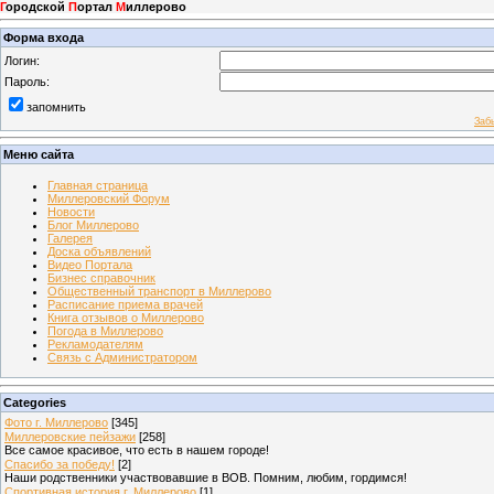
Г
ородской
П
ортал
М
иллерово
Форма входа
Логин:
Пароль:
запомнить
Заб
Меню сайта
Главная страница
Миллеровский Форум
Новости
Блог Миллерово
Галерея
Доска объявлений
Видео Портала
Бизнес справочник
Общественный транспорт в Миллерово
Расписание приема врачей
Книга отзывов о Миллерово
Погода в Миллерово
Рекламодателям
Связь с Администратором
Categories
Фото г. Миллерово
[345]
Миллеровские пейзажи
[258]
Все самое красивое, что есть в нашем городе!
Спасибо за победу!
[2]
Наши родственники участвовавшие в ВОВ. Помним, любим, гордимся!
Спортивная история г. Миллерово
[1]