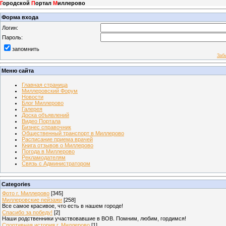
Г
ородской
П
ортал
М
иллерово
Форма входа
Логин:
Пароль:
запомнить
Заб
Меню сайта
Главная страница
Миллеровский Форум
Новости
Блог Миллерово
Галерея
Доска объявлений
Видео Портала
Бизнес справочник
Общественный транспорт в Миллерово
Расписание приема врачей
Книга отзывов о Миллерово
Погода в Миллерово
Рекламодателям
Связь с Администратором
Categories
Фото г. Миллерово
[345]
Миллеровские пейзажи
[258]
Все самое красивое, что есть в нашем городе!
Спасибо за победу!
[2]
Наши родственники участвовавшие в ВОВ. Помним, любим, гордимся!
Спортивная история г. Миллерово
[1]