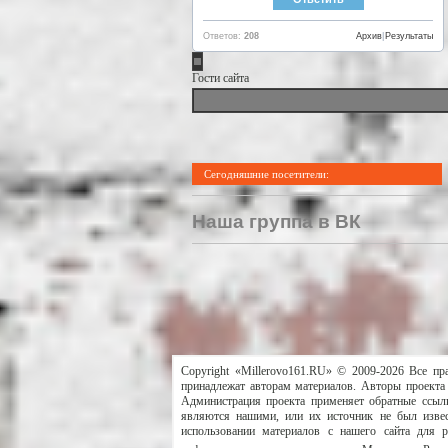
Ответов:
208
Архив
|
Результаты
Гости сайта
Сегодняшние посетители:
Наша группа в ВК
Copyright «Millerovo161.RU» © 2009-2026 Все пр
принадлежат авторам материалов. Авторы проекта 
Администрация проекта применяет обратные ссылк
являются нашими, или их источник не был извес
использовании материалов с нашего сайта для 