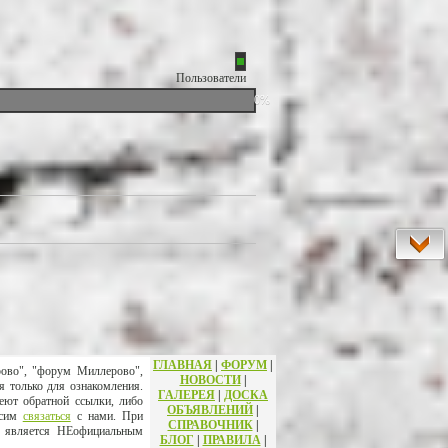
Пользователи
0%
ГЛАВНАЯ
|
ФОРУМ
|
рово", "форум Миллерово",
НОВОСТИ
|
я только для ознакомления.
ГАЛЕРЕЯ
|
ДОСКА
еют обратной ссылки, либо
ОБЪЯВЛЕНИЙ
|
осим
связаться
с нами. При
СПРАВОЧНИК
|
т является НЕофициальным
БЛОГ
|
ПРАВИЛА
|