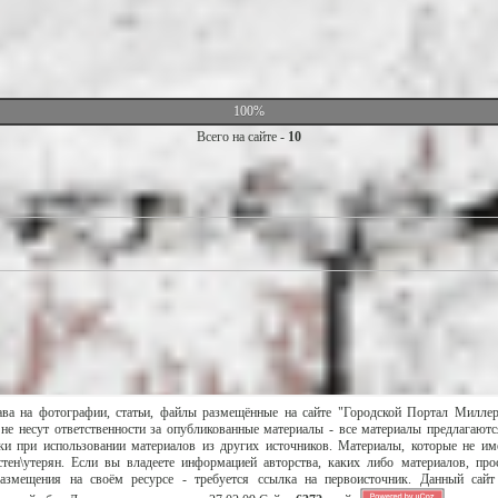
100%
Всего на сайте -
10
ава на фотографии, статьи, файлы размещённые на сайте "Городской Портал Милле
не несут ответственности за опубликованные материалы - все материалы предлагаютс
и при использовании материалов из других источников. Материалы, которые не им
тен\утерян. Если вы владеете информацией авторства, каких либо материалов, пр
размещения на своём ресурсе - требуется ссылка на первоисточник. Данный сай