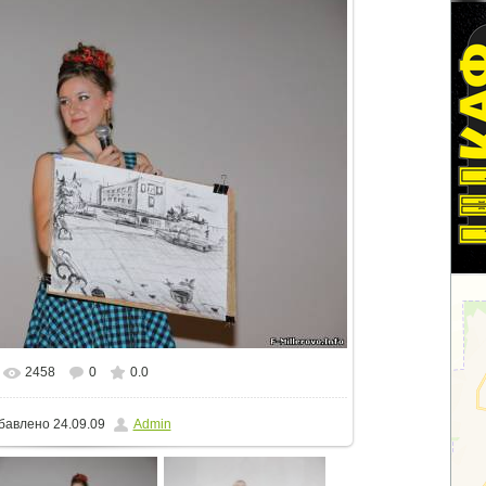
2458
0
0.0
еальном размере
800x533
/ 76.1Kb
бавлено
24.09.09
Admin