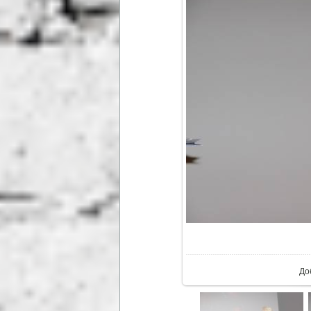
В р
До