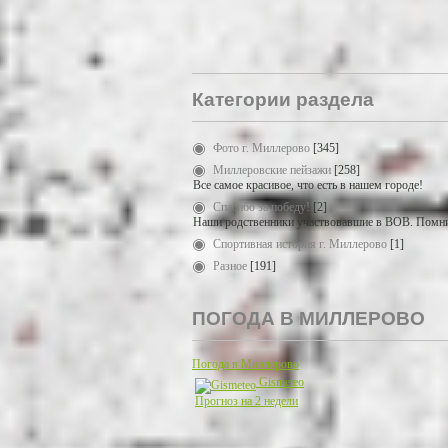
Категории раздела
Фото г. Миллерово
[345]
Миллеровские пейзажи
[258]
Все самое красивое, что есть в нашем городе!
Спасибо за победу!
[2]
Наши родственники участвовавшие в ВОВ. Помни
Спортивная история г. Миллерово
[1]
Разное
[191]
ПОГОДА В МИЛЛЕРОВО
Погода в Миллерово
Gismeteo
Прогноз на 2 недели