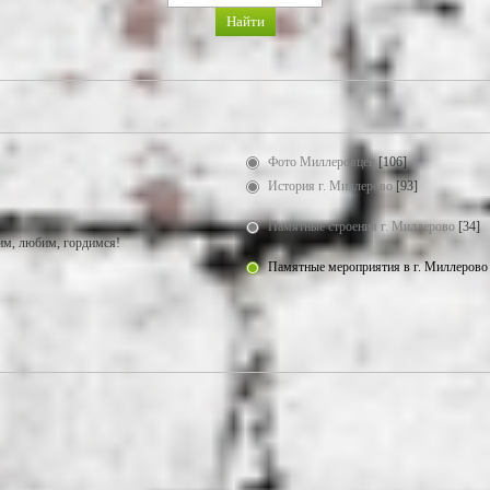
Фото Миллеровцев
[106]
История г. Миллерово
[93]
Памятные строения г. Миллерово
[34]
м, любим, гордимся!
Памятные мероприятия в г. Миллерово