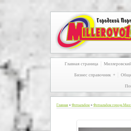
Главная страница
Миллеровски
Бизнес справочник
Обще
По
Главная
»
Фотоальбом
»
Фотоальбом города Мил