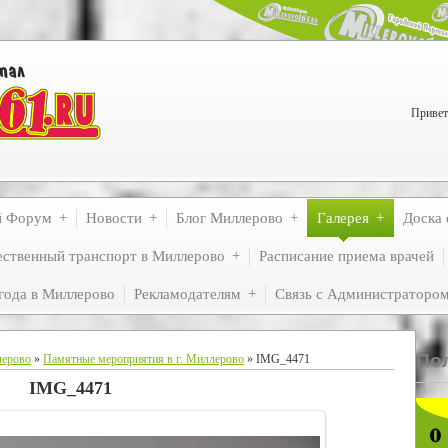
Привет
й Форум
Новости
Блог Миллерово
Галерея
Доска 
ственный транспорт в Миллерово
Расписание приема врачей
года в Миллерово
Рекламодателям
Связь с Администраторо
По
лерово
»
Памятные мероприятия в г. Миллерово
» IMG_4471
IMG_4471