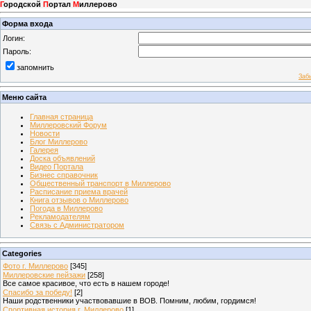
Г
ородской
П
ортал
М
иллерово
Форма входа
Логин:
Пароль:
запомнить
Заб
Меню сайта
Главная страница
Миллеровский Форум
Новости
Блог Миллерово
Галерея
Доска объявлений
Видео Портала
Бизнес справочник
Общественный транспорт в Миллерово
Расписание приема врачей
Книга отзывов о Миллерово
Погода в Миллерово
Рекламодателям
Связь с Администратором
Categories
Фото г. Миллерово
[345]
Миллеровские пейзажи
[258]
Все самое красивое, что есть в нашем городе!
Спасибо за победу!
[2]
Наши родственники участвовавшие в ВОВ. Помним, любим, гордимся!
Спортивная история г. Миллерово
[1]