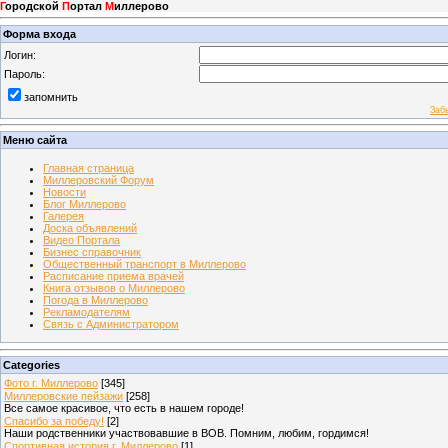
Г
ородской
П
ортал
М
иллерово
Форма входа
Логин:
Пароль:
запомнить
Заб
Меню сайта
Главная страница
Миллеровский Форум
Новости
Блог Миллерово
Галерея
Доска объявлений
Видео Портала
Бизнес справочник
Общественный транспорт в Миллерово
Расписание приема врачей
Книга отзывов о Миллерово
Погода в Миллерово
Рекламодателям
Связь с Администратором
Categories
Фото г. Миллерово
[345]
Миллеровские пейзажи
[258]
Все самое красивое, что есть в нашем городе!
Спасибо за победу!
[2]
Наши родственники участвовавшие в ВОВ. Помним, любим, гордимся!
Спортивная история г. Миллерово
[1]