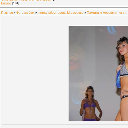
Разное
[191]
Главная
»
Фотоальбом
»
Фотоальбом города Миллерово
»
Памятные мероприятия в г.