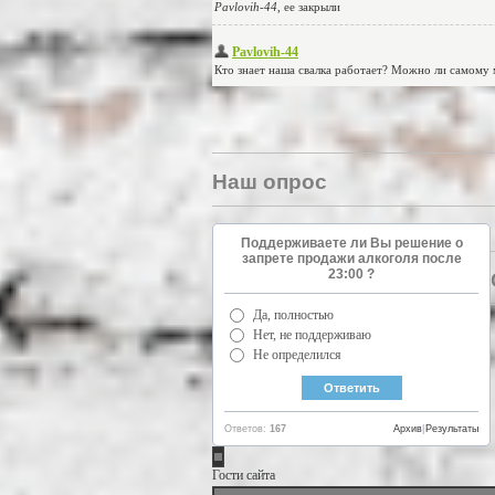
Наш опрос
Поддерживаете ли Вы решение о
запрете продажи алкоголя после
23:00 ?
Да, полностью
Нет, не поддерживаю
Не определился
Ответов:
167
Архив
|
Результаты
Гости сайта