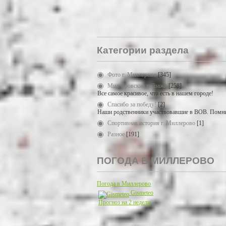
Категории раздела
Фото г. Миллерово
[345]
Миллеровские пейзажи
[258]
Все самое красивое, что есть в нашем городе!
Спасибо за победу!
[2]
Наши родственники участвовавшие в ВОВ. Помни
Спортивная история г. Миллерово
[1]
Разное
[191]
ПОГОДА В МИЛЛЕРОВО
Погода в Миллерово
Gismeteo
Прогноз на 2 недели