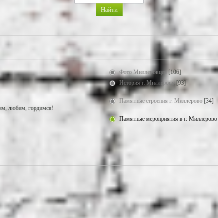
Фото Миллеровцев
[106]
История г. Миллерово
[93]
Памятные строения г. Миллерово
[34]
м, любим, гордимся!
Памятные мероприятия в г. Миллерово