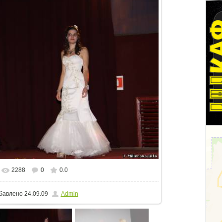
2288
0
0.0
еальном размере
800x533
/ 60.1Kb
бавлено
24.09.09
Admin