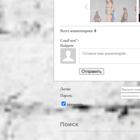
Всего комментариев
:
0
ComForm">
Войдите:
Отправить
Логин:
Пароль:
запомнить
Поиск