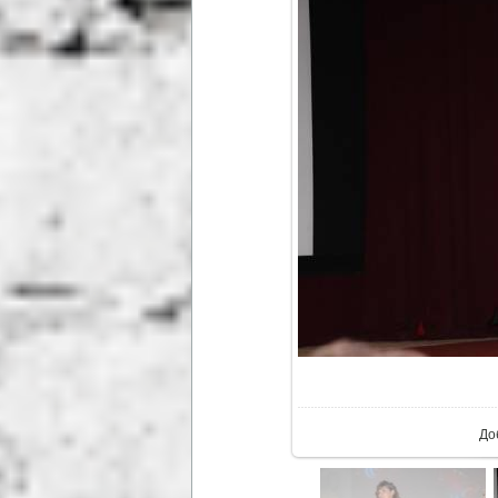
В р
До