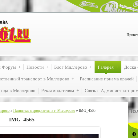
Привет
й Форум
Новости
Блог Миллерово
Галерея
Доска 
ственный транспорт в Миллерово
Расписание приема врачей
года в Миллерово
Рекламодателям
Связь с Администраторо
По
лерово
»
Памятные мероприятия в г. Миллерово
» IMG_4565
IMG_4565