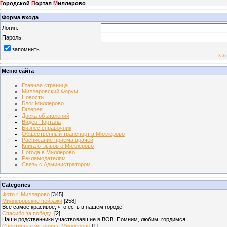
Г
ородской
П
ортал
М
иллерово
Форма входа
Логин:
Пароль:
запомнить
Заб
Меню сайта
Главная страница
Миллеровский Форум
Новости
Блог Миллерово
Галерея
Доска объявлений
Видео Портала
Бизнес справочник
Общественный транспорт в Миллерово
Расписание приема врачей
Книга отзывов о Миллерово
Погода в Миллерово
Рекламодателям
Связь с Администратором
Categories
Фото г. Миллерово
[345]
Миллеровские пейзажи
[258]
Все самое красивое, что есть в нашем городе!
Спасибо за победу!
[2]
Наши родственники участвовавшие в ВОВ. Помним, любим, гордимся!
Спортивная история г. Миллерово
[1]