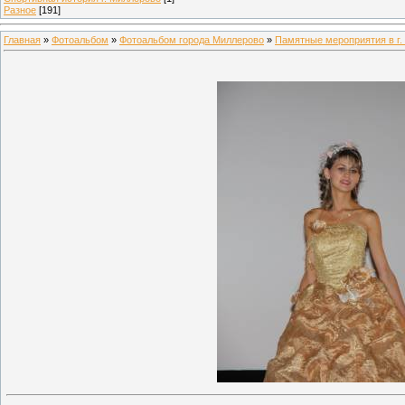
Разное
[191]
Главная
»
Фотоальбом
»
Фотоальбом города Миллерово
»
Памятные мероприятия в г.