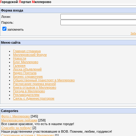
Г
ородской
П
ортал
М
иллерово
Форма входа
Логин:
Пароль:
запомнить
Заб
Меню сайта
Главная страница
Миллеровский Форум
Новости
Блог Миллерово
Галерея
Доска объявлений
Видео Портала
Бизнес справочник
Общественный транспорт в Миллерово
Расписание приема врачей
Книга отзывов о Миллерово
Погода в Миллерово
Рекламодателям
Связь с Администратором
Categories
Фото г. Миллерово
[345]
Миллеровские пейзажи
[258]
Все самое красивое, что есть в нашем городе!
Спасибо за победу!
[2]
Наши родственники участвовавшие в ВОВ. Помним, любим, гордимся!
Спортивная история г. Миллерово
[1]