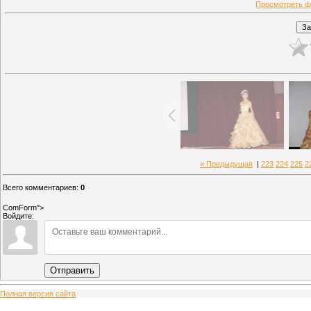
Просмотреть ф
« Предыдущая
|
223
224
225
2
Всего комментариев
:
0
ComForm">
Войдите:
Отправить
Полная версия сайта