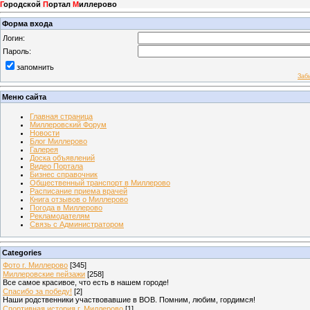
Г
ородской
П
ортал
М
иллерово
Форма входа
Логин:
Пароль:
запомнить
Заб
Меню сайта
Главная страница
Миллеровский Форум
Новости
Блог Миллерово
Галерея
Доска объявлений
Видео Портала
Бизнес справочник
Общественный транспорт в Миллерово
Расписание приема врачей
Книга отзывов о Миллерово
Погода в Миллерово
Рекламодателям
Связь с Администратором
Categories
Фото г. Миллерово
[345]
Миллеровские пейзажи
[258]
Все самое красивое, что есть в нашем городе!
Спасибо за победу!
[2]
Наши родственники участвовавшие в ВОВ. Помним, любим, гордимся!
Спортивная история г. Миллерово
[1]