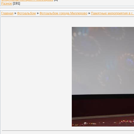
Разное
[191]
Главная
»
Фотоальбом
»
Фотоальбом города Миллерово
»
Памятные мероприятия в г.