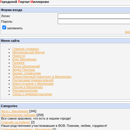
Г
ородской
П
ортал
М
иллерово
Форма входа
Логин:
Пароль:
запомнить
Заб
Меню сайта
Главная страница
Миллеровский Форум
Новости
Блог Миллерово
Галерея
Доска объявлений
Видео Портала
Бизнес справочник
Общественный транспорт в Миллерово
Расписание приема врачей
Книга отзывов о Миллерово
Погода в Миллерово
Рекламодателям
Связь с Администратором
Categories
Фото г. Миллерово
[345]
Миллеровские пейзажи
[258]
Все самое красивое, что есть в нашем городе!
Спасибо за победу!
[2]
Наши родственники участвовавшие в ВОВ. Помним, любим, гордимся!
Спортивная история г. Миллерово
[1]