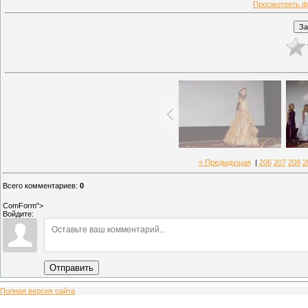
Просмотреть ф
« Предыдущая
|
206
207
208
2
Всего комментариев
:
0
ComForm">
Войдите:
Отправить
Полная версия сайта