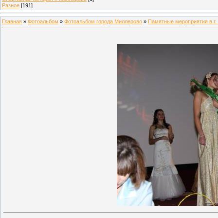
Разное
[191]
Главная
»
Фотоальбом
»
Фотоальбом города Миллерово
»
Памятные мероприятия в г.