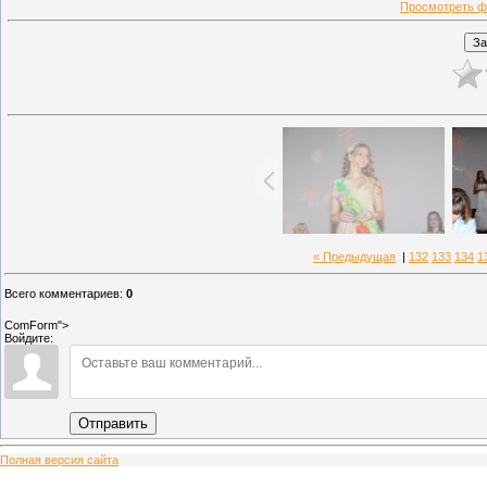
Просмотреть ф
« Предыдущая
|
132
133
134
1
Всего комментариев
:
0
ComForm">
Войдите:
Отправить
Полная версия сайта