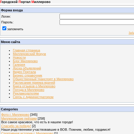
Г
ородской
П
ортал
М
иллерово
Форма входа
Логин:
Пароль:
запомнить
Заб
Меню сайта
Главная страница
Миллеровский Форум
Новости
Блог Миллерово
Галерея
Доска объявлений
Видео Портала
Бизнес справочник
Общественный транспорт в Миллерово
Расписание приема врачей
Книга отзывов о Миллерово
Погода в Миллерово
Рекламодателям
Связь с Администратором
Categories
Фото г. Миллерово
[345]
Миллеровские пейзажи
[258]
Все самое красивое, что есть в нашем городе!
Спасибо за победу!
[2]
Наши родственники участвовавшие в ВОВ. Помним, любим, гордимся!
Спортивная история г. Миллерово
[1]