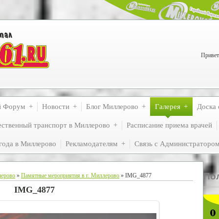
Привет
й Форум
Новости
Блог Миллерово
Галерея
Доска 
ственный транспорт в Миллерово
Расписание приема врачей
года в Миллерово
Рекламодателям
Связь с Администраторо
По
лерово
»
Памятные мероприятия в г. Миллерово
» IMG_4877
IMG_4877