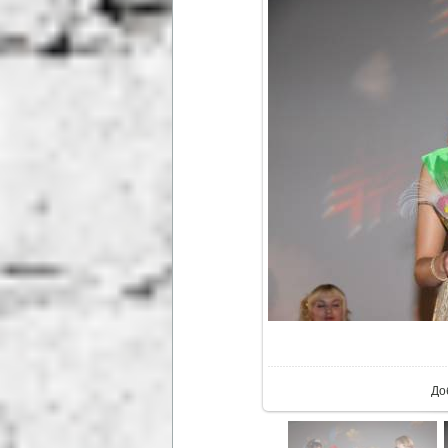
В р
До