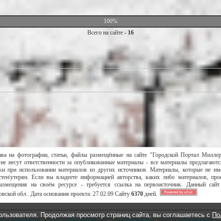
100%
Всего на сайте -
16
ава на фотографии, статьи, файлы размещённые на сайте "Городской Портал Милле
не несут ответственности за опубликованные материалы - все материалы предлагаютс
и при использовании материалов из других источников. Материалы, которые не им
тен\утерян. Если вы владеете информацией авторства, каких либо материалов, пр
размещения на своём ресурсе - требуется ссылка на первоисточник. Данный сай
вской обл..
Дата основания проекта:
27.02.09
Сайту
6370
дней.
ользователя. Продолжая просмотр страниц сайта, вы соглашаетесь с
По