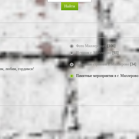
Фото Миллеровцев
[106]
История г. Миллерово
[93]
Памятные строения г. Миллерово
[34]
м, любим, гордимся!
Памятные мероприятия в г. Миллерово