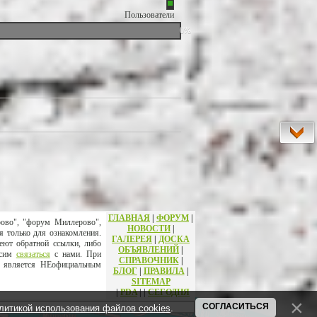
Пользователи
0%
ГЛАВНАЯ
|
ФОРУМ
|
рово", "форум Миллерово",
НОВОСТИ
|
я только для ознакомления.
ГАЛЕРЕЯ
|
ДОСКА
еют обратной ссылки, либо
ОБЪЯВЛЕНИЙ
|
осим
связаться
с нами. При
СПРАВОЧНИК
|
т является НЕофициальным
БЛОГ
|
ПРАВИЛА
|
SITEMAP
|
PDA
|
|
СЕГОДНЯ
СОГЛАСИТЬСЯ
литикой использования файлов cookies
.