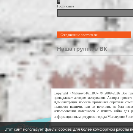
Гости сайта
Сегодняшние посетители:
Наша группа в ВК
Copyright «Millerovo161.RU» © 2009-2026 Все пр
принадлежат авторам материалов. Авторы проекта 
Администрация проекта применяет обратные ссылк
являются нашими, или их источник не был извес
использовании материалов с нашего сайта для 
информационным ресурсом города Миллерово Росто
Этот сайт использует файлы cookies для более комфортной работы п