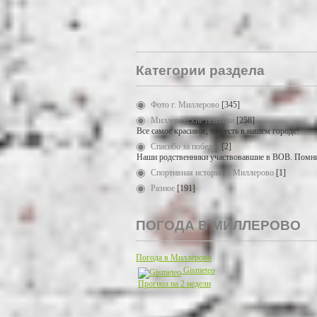
Категории раздела
Фото г. Миллерово
[345]
Миллеровские пейзажи
[258]
Все самое красивое, что есть в нашем городе!
Спасибо за победу!
[2]
Наши родственники участвовавшие в ВОВ. Помни
Спортивная история г. Миллерово
[1]
Разное
[191]
ПОГОДА В МИЛЛЕРОВО
Погода в Миллерово
Gismeteo
Прогноз на 2 недели