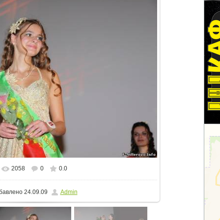
2058
0
0.0
еальном размере
800x533
/ 82.4Kb
бавлено
24.09.09
Admin