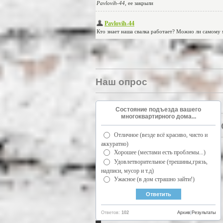
Наш опрос
Состояние подъезда вашего
многоквартирного дома...
Отличное (везде всё красиво, чисто и
аккуратно)
Хорошее (местами есть проблемы...)
Удовлетворительное (трешины,грязь,
надписи, мусор и т.д)
Ужасное (в дом страшно зайти!)
Ответов:
102
Архив
|
Результаты