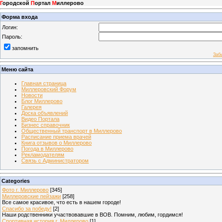
Г
ородской
П
ортал
М
иллерово
Форма входа
Логин:
Пароль:
запомнить
Заб
Меню сайта
Главная страница
Миллеровский Форум
Новости
Блог Миллерово
Галерея
Доска объявлений
Видео Портала
Бизнес справочник
Общественный транспорт в Миллерово
Расписание приема врачей
Книга отзывов о Миллерово
Погода в Миллерово
Рекламодателям
Связь с Администратором
Categories
Фото г. Миллерово
[345]
Миллеровские пейзажи
[258]
Все самое красивое, что есть в нашем городе!
Спасибо за победу!
[2]
Наши родственники участвовавшие в ВОВ. Помним, любим, гордимся!
Спортивная история г. Миллерово
[1]