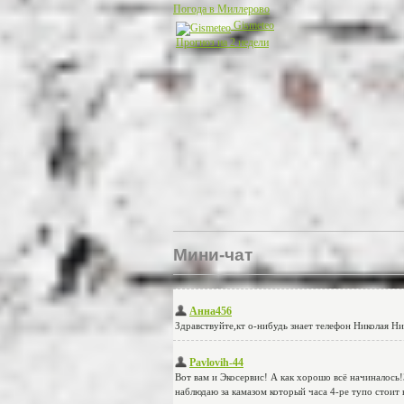
Погода в Миллерово
Gismeteo
Прогноз на 2 недели
Мини-чат