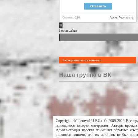
Ответов:
236
Архив
|
Результаты
Гости сайта
Сегодняшние посетители:
Наша группа в ВК
Copyright «Millerovo161.RU» © 2009-2026 Все пр
принадлежат авторам материалов. Авторы проекта 
Администрация проекта применяет обратные ссылк
являются нашими, или их источник не был извес