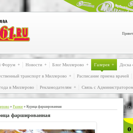
Привет
й Форум
Новости
Блог Миллерово
Галерея
Доска 
ственный транспорт в Миллерово
Расписание приема врачей
года в Миллерово
Рекламодателям
Связь с Администраторо
По
лерово
»
Разное
» Курица фаршированная
рица фаршированная