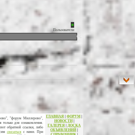
Пользователи
0%
ГЛАВНАЯ
|
ФОРУМ
|
рово", "форум Миллерово",
НОВОСТИ
|
я только для ознакомления.
ГАЛЕРЕЯ
|
ДОСКА
еют обратной ссылки, либо
ОБЪЯВЛЕНИЙ
|
осим
связаться
с нами. При
СПРАВОЧНИК
|