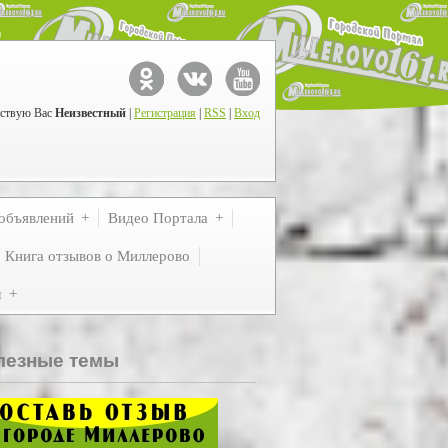
ствую Вас
Неизвестный
|
Регистрация
|
RSS
|
Вход
объявлений
Видео Портала
Книга отзывов о Миллерово
м
лезные темы