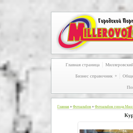
Главная страница
Миллеровски
Бизнес справочник
Обще
По
Главная
»
Фотоальбом
»
Фотоальбом города Мил
Ку