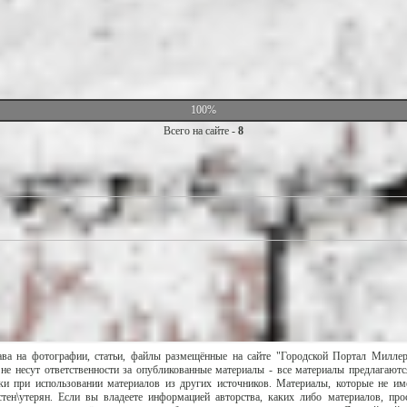
100%
Всего на сайте -
8
ава на фотографии, статьи, файлы размещённые на сайте "Городской Портал Милле
не несут ответственности за опубликованные материалы - все материалы предлагаютс
и при использовании материалов из других источников. Материалы, которые не им
тен\утерян. Если вы владеете информацией авторства, каких либо материалов, пр