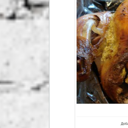
В ре
Доб