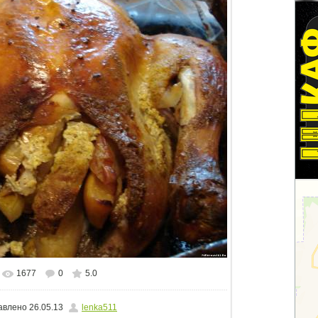
1677
0
5.0
альном размере
1500x1125
/ 629.2Kb
авлено
26.05.13
lenka511