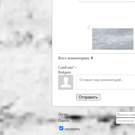
Всего комментариев
:
0
ComForm">
Войдите:
Отправить
Логин:
Пароль:
запомнить