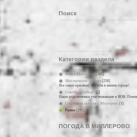
Поиск
Категории раздела
Фото г. Миллерово
[345]
Миллеровские пейзажи
[258]
Все самое красивое, что есть в нашем городе!
Спасибо за победу!
[2]
Наши родственники участвовавшие в ВОВ. Помни
Спортивная история г. Миллерово
[1]
Разное
[191]
ПОГОДА В МИЛЛЕРОВО