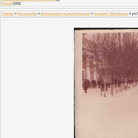
Разное
[191]
Главная
»
Фотоальбом
»
Фотоальбом города Миллерово
»
История г. Миллерово
» ул.