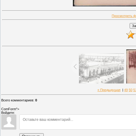
Просмотреть ф
« Предыдущая
|
49
50
5
Всего комментариев
:
0
ComForm">
Войдите: