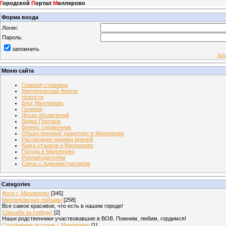
Г
ородской
П
ортал
М
иллерово
Форма входа
Логин:
Пароль:
запомнить
Заб
Меню сайта
Главная страница
Миллеровский Форум
Новости
Блог Миллерово
Галерея
Доска объявлений
Видео Портала
Бизнес справочник
Общественный транспорт в Миллерово
Расписание приема врачей
Книга отзывов о Миллерово
Погода в Миллерово
Рекламодателям
Связь с Администратором
Categories
Фото г. Миллерово
[345]
Миллеровские пейзажи
[258]
Все самое красивое, что есть в нашем городе!
Спасибо за победу!
[2]
Наши родственники участвовавшие в ВОВ. Помним, любим, гордимся!
Спортивная история г. Миллерово
[1]