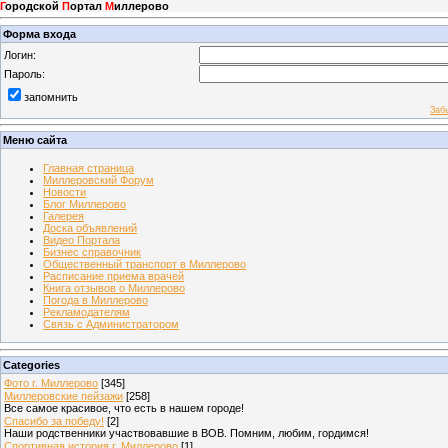
Г
ородской
П
ортал
М
иллерово
Форма входа
Логин:
Пароль:
запомнить
Заб
Меню сайта
Главная страница
Миллеровский Форум
Новости
Блог Миллерово
Галерея
Доска объявлений
Видео Портала
Бизнес справочник
Общественный транспорт в Миллерово
Расписание приема врачей
Книга отзывов о Миллерово
Погода в Миллерово
Рекламодателям
Связь с Администратором
Categories
Фото г. Миллерово
[345]
Миллеровские пейзажи
[258]
Все самое красивое, что есть в нашем городе!
Спасибо за победу!
[2]
Наши родственники участвовавшие в ВОВ. Помним, любим, гордимся!
Спортивная история г. Миллерово
[1]