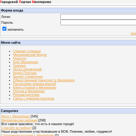
Г
ородской
П
ортал
М
иллерово
Форма входа
Логин:
Пароль:
запомнить
Заб
Меню сайта
Главная страница
Миллеровский Форум
Новости
Блог Миллерово
Галерея
Доска объявлений
Видео Портала
Бизнес справочник
Общественный транспорт в Миллерово
Расписание приема врачей
Книга отзывов о Миллерово
Погода в Миллерово
Рекламодателям
Связь с Администратором
Categories
Фото г. Миллерово
[345]
Миллеровские пейзажи
[258]
Все самое красивое, что есть в нашем городе!
Спасибо за победу!
[2]
Наши родственники участвовавшие в ВОВ. Помним, любим, гордимся!
Спортивная история г. Миллерово
[1]