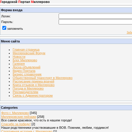
Г
ородской
П
ортал
М
иллерово
Форма входа
Логин:
Пароль:
запомнить
Заб
Меню сайта
Главная страница
Миллеровский Форум
Новости
Блог Миллерово
Галерея
Доска объявлений
Видео Портала
Бизнес справочник
Общественный транспорт в Миллерово
Расписание приема врачей
Книга отзывов о Миллерово
Погода в Миллерово
Рекламодателям
Связь с Администратором
Categories
Фото г. Миллерово
[345]
Миллеровские пейзажи
[258]
Все самое красивое, что есть в нашем городе!
Спасибо за победу!
[2]
Наши родственники участвовавшие в ВОВ. Помним, любим, гордимся!
Спортивная история г. Миллерово
[1]