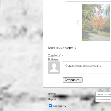
Всего комментариев
:
0
ComForm">
Войдите:
Отправить
Логин:
Пароль:
запомнить