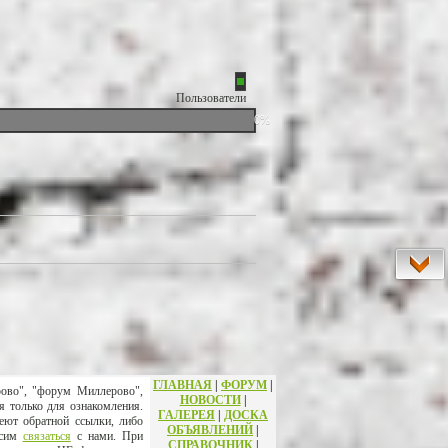
Пользователи
0%
ГЛАВНАЯ
|
ФОРУМ
|
рово", "форум Миллерово",
НОВОСТИ
|
я только для ознакомления.
ГАЛЕРЕЯ
|
ДОСКА
еют обратной ссылки, либо
ОБЪЯВЛЕНИЙ
|
осим
связаться
с нами. При
СПРАВОЧНИК
|