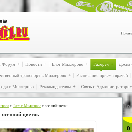
Привет
й Форум
Новости
Блог Миллерово
Галерея
Доска 
ственный транспорт в Миллерово
Расписание приема врачей
года в Миллерово
Рекламодателям
Связь с Администраторо
По
лерово
»
Фото г. Миллерово
» осенний цветок
осенний цветок