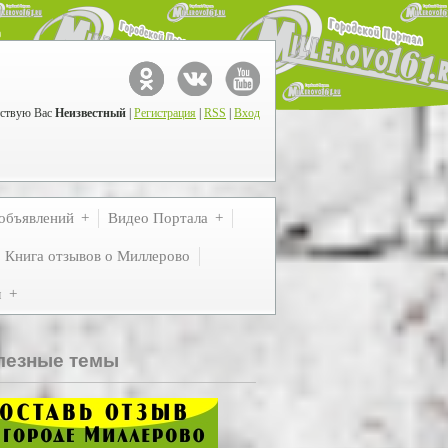
ствую Вас
Неизвестный
|
Регистрация
|
RSS
|
Вход
объявлений
Видео Портала
Книга отзывов о Миллерово
м
лезные темы