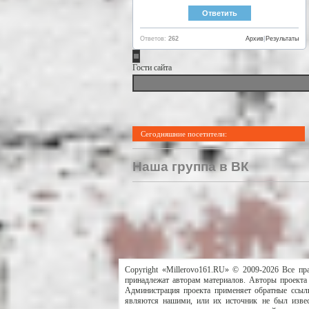
Ответов:
262
Архив
|
Результаты
Гости сайта
Сегодняшние посетители:
Наша группа в ВК
Copyright «Millerovo161.RU» © 2009-2026 Все пр
принадлежат авторам материалов. Авторы проекта 
Администрация проекта применяет обратные ссылк
являются нашими, или их источник не был извес