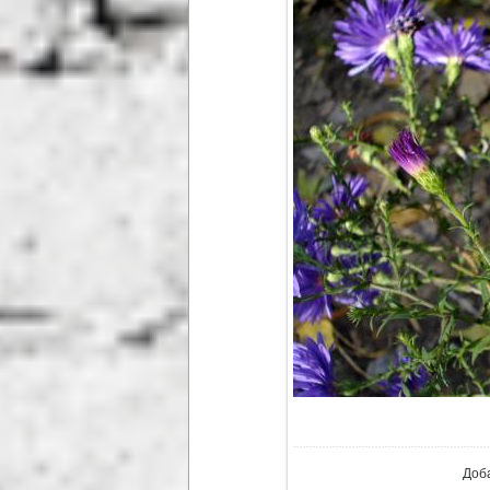
В ре
Доб