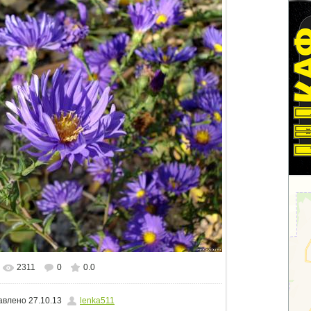
2311
0
0.0
альном размере
1500x1125
/ 246.5Kb
авлено
27.10.13
lenka511