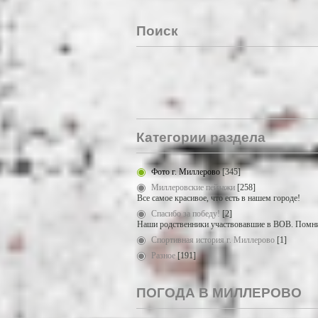
Поиск
Категории раздела
Фото г. Миллерово
[345]
Миллеровские пейзажи
[258]
Все самое красивое, что есть в нашем городе!
Спасибо за победу!
[2]
Наши родственники участвовавшие в ВОВ. Помни
Спортивная история г. Миллерово
[1]
Разное
[191]
ПОГОДА В МИЛЛЕРОВО