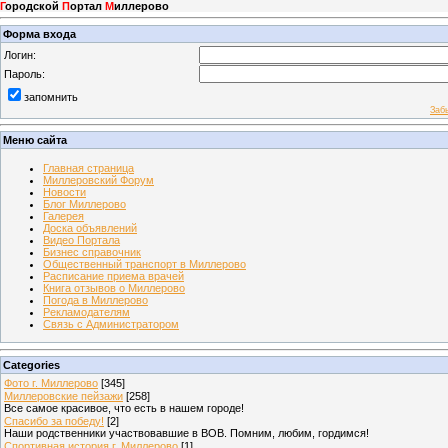
Г
ородской
П
ортал
М
иллерово
Форма входа
Логин:
Пароль:
запомнить
Заб
Меню сайта
Главная страница
Миллеровский Форум
Новости
Блог Миллерово
Галерея
Доска объявлений
Видео Портала
Бизнес справочник
Общественный транспорт в Миллерово
Расписание приема врачей
Книга отзывов о Миллерово
Погода в Миллерово
Рекламодателям
Связь с Администратором
Categories
Фото г. Миллерово
[345]
Миллеровские пейзажи
[258]
Все самое красивое, что есть в нашем городе!
Спасибо за победу!
[2]
Наши родственники участвовавшие в ВОВ. Помним, любим, гордимся!
Спортивная история г. Миллерово
[1]